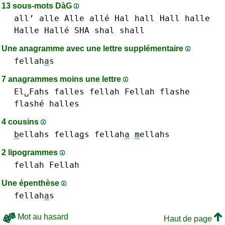
13 sous-mots DàG
all’
alle Alle allé
Hal
hall Hall
halle
Halle Hallé
SHA
shal
shall
Une anagramme avec une lettre supplémentaire
fellah
a
s
7 anagrammes moins une lettre
El␣Fahs
falles
fellah Fellah
flashe
flashé
halles
4 cousins
b
ellahs
fella
g
s
fellah
a
m
ellahs
2 lipogrammes
fellah Fellah
Une épenthèse
fellah
a
s
Mot au hasard
Haut de page