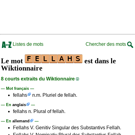
Listes de mots
Chercher des mots
Le mot
est dans le
Wiktionnaire
8 courts extraits du Wiktionnaire
— Mot français —
fellahs
n.m. Pluriel de fellah.
— En
anglais
—
fellahs n. Plural of fellah.
— En
allemand
—
Fellahs V. Genitiv Singular des Substantivs Fellah.
Fellahs V. Nominativ Plural des Substantivs Fellah.