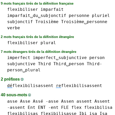
9 mots français tirés de la définition française
flexibiliser
imparfait
imparfait␣du␣subjonctif
personne
pluriel
subjonctif
Troisième
Troisième␣personne
verbe
2 mots français tirés de la définition étrangère
flexibiliser
plural
7 mots étrangers tirés de la définition étrangère
imperfect
imperfect␣subjunctive
person
subjunctive
Third
Third␣person
Third-
person␣plural
2 préfixes
dé
flexibilisassent
re
flexibilisassent
40 sous-mots
asse Asse Assé -asse
Assen
assent Assent
-assent
Ent ENT -ent
FLE
flex
flexibilisa
flexibilisas
flexibilisasse
Ibi
isa Isa