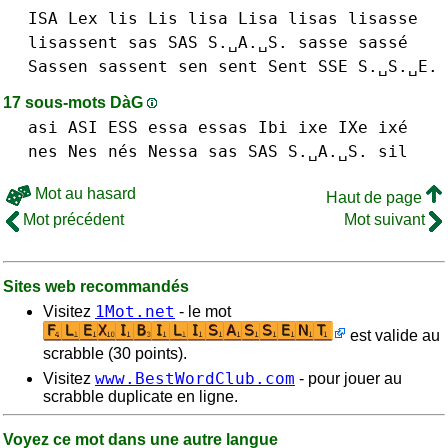
ISA
Lex
lis Lis
lisa Lisa
lisas
lisasse
lisassent
sas SAS S.␣A.␣S.
sasse sassé
Sassen
sassent
sen
sent Sent
SSE S.␣S.␣E.
17 sous-mots DàG
asi ASI
ESS
essa
essas
Ibi
ixe IXe ixé
nes Nes nés
Nessa
sas SAS S.␣A.␣S.
sil
Mot au hasard
Haut de page
Mot précédent
Mot suivant
Sites web recommandés
1Mot.net
Visitez
- le mot
est valide au
scrabble (30 points).
www.BestWordClub.com
Visitez
- pour jouer au
scrabble duplicate en ligne.
Voyez ce mot dans une autre langue