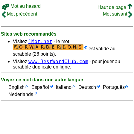
Mot au hasard
Haut de page
Mot précédent
Mot suivant
Sites web recommandés
1Mot.net
Visitez
- le mot
est valide au
scrabble (26 points).
www.BestWordClub.com
Visitez
- pour jouer au
scrabble duplicate en ligne.
Voyez ce mot dans une autre langue
English
Español
Italiano
Deutsch
Português
Nederlands