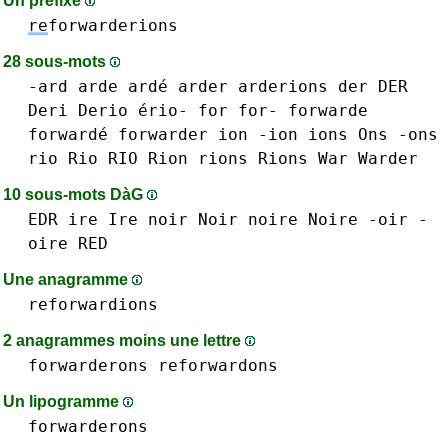
Un préfixe
re
forwarderions
28 sous-mots
-ard
arde ardé
arder
arderions
der DER
Deri
Derio
ério-
for for-
forwarde
forwardé
forwarder
ion -ion
ions
Ons -ons
rio Rio RIO
Rion
rions Rions
War
Warder
10 sous-mots DàG
EDR
ire Ire
noir Noir
noire Noire
-oir
-
oire
RED
Une anagramme
reforwardions
2 anagrammes moins une lettre
forwarderons
reforwardons
Un lipogramme
forwarderons