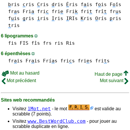
b
ris
c
ris
C
ris
d
ris
É
ris
f
a
is
f
o
is F
o
ïs
fr
a
s
Fri
a
fri
c
fri
e
Fri
k
fri
t
frî
t
fr
u
s
f
u
is
g
ris
i
ris
I
ris
I
RIs
K
ris
O
rís
p
ris
t
ris
6 lipogrammes
fis FIS fîs
frs
ris Ris
6 épenthèses
fr
a
is Fr
a
is
Frí
a
s
fri
c
s
fri
e
s
fri
t
s
Mot au hasard
Haut de page
Mot précédent
Mot suivant
Sites web recommandés
1Mot.net
Visitez
- le mot
est valide au
scrabble (7 points).
www.BestWordClub.com
Visitez
- pour jouer au
scrabble duplicate en ligne.