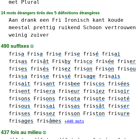
met
Plural
14 mots étrangers tirés des 5 définitions étrangères
Aan
drank
een
Fri
Ironisch
kant
koude
meestal
prettig
ruikend
Schoon
vertrouwen
weinig
zuiver
490 suffixes
fris
a
Fris
a
fris
e
Fris
e
fris
é
fris
ai
fris
as
fris
ât
Fris
by
fris
co
fris
ée
fris
er
fris
es
fris
és
fris
ez
fris
on
Fris
on
fris
ou
fris
sa
fris
se
fris
sé
fris
age
fris
ais
fris
ait
fris
ant
fris
bee
fris
cos
fris
ées
fris
ent
fris
era
fris
eur
fris
iez
fris
oir
fris
ons
Fris
ons
fris
ota
fris
ote
fris
oté
fris
ous
fris
sai
fris
sas
fris
sât
fris
ser
fris
ses
fris
sez
fris
son
Fris
ton
fris
ure
fris
ages
fris
âmes
+440 mots
437 fois au milieu