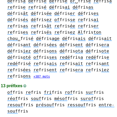
dé
fris
a
dé
fris
e
dé
fris
é
or
␣fris
é
re
fris
a
re
fris
e
re
fris
é
dé
fris
ai
dé
fris
as
dé
fris
ât
dé
fris
ée
dé
fris
er
dé
fris
es
dé
fris
és
dé
fris
ez
of
fris
se
re
fris
ai
re
fris
as
re
fris
ât
re
fris
ée
re
fris
er
re
fris
es
re
fris
és
re
fris
ez
Al
fris
ton
chou
␣fris
é
dé
fris
age
dé
fris
ais
dé
fris
ait
dé
fris
ant
dé
fris
ées
dé
fris
ent
dé
fris
era
dé
fris
iez
dé
fris
ons
dé
fris
ota
dé
fris
ote
dé
fris
oté
of
fris
ses
redé
fris
a
redé
fris
e
redé
fris
é
re
fris
ais
re
fris
ait
re
fris
ant
re
fris
ées
re
fris
ent
re
fris
era
re
fris
iez
re
fris
ons
+387 mots
13 préfixes
of
fris
re
fris
fri
fris
rof
fris
sur
fris
réof
fris
souf
fris
mésof
fris
surof
fris
resouf
fris
présouf
fris
ressouf
fris
entre-
souf
fris