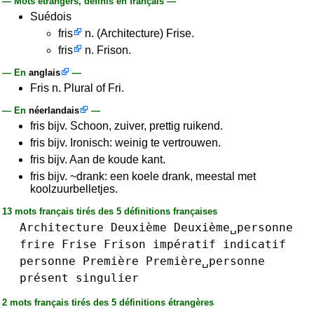
— Mots étrangers, définis en français —
Suédois
fris
n. (Architecture) Frise.
fris
n. Frison.
— En
anglais
—
Fris n. Plural of Fri.
— En
néerlandais
—
fris bijv. Schoon, zuiver, prettig ruikend.
fris bijv. Ironisch: weinig te vertrouwen.
fris bijv. Aan de koude kant.
fris bijv. ~drank: een koele drank, meestal met
koolzuurbelletjes.
13 mots français tirés des 5 définitions françaises
Architecture
Deuxième
Deuxième␣personne
frire
Frise
Frison
impératif
indicatif
personne
Première
Première␣personne
présent
singulier
2 mots français tirés des 5 définitions étrangères