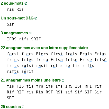
2 sous-mots
ris Ris
Un sous-mot DàG
Sir
3 anagrammes
IFRS
rifs
SRIF
22 anagrammes avec une lettre supplémentaire
f
a
rsi
fi
e
rs Fi
e
rs
firs
t
fr
a
is Fr
a
is
Frí
a
s
fri
c
s
fri
e
s
fris
a
Fris
a
fris
e
Fris
e
fris
é
fri
t
s
r
a
fsi
r
a
sif
r
e
fis r
e
-fis
rif
f
s
rif
t
s
s
é
rif
21 anagrammes moins une lettre
fis FIS fîs
frs
ifs Ifs
IRS
ISF
RFI
rif
Rif RIF
ris Ris
RSF
RSI
sif Sif SIF
Sir
SRI
25 cousins