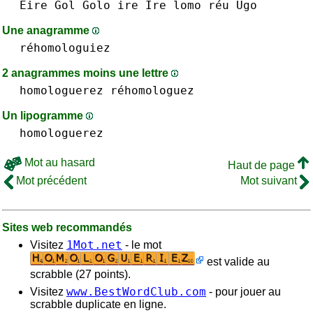
Eire
Gol
Golo
ire Ire
lomo
réu
Ugo
Une anagramme
réhomologuiez
2 anagrammes moins une lettre
homologuerez
réhomologuez
Un lipogramme
homologuerez
Mot au hasard
Haut de page
Mot précédent
Mot suivant
Sites web recommandés
1Mot.net
Visitez
- le mot
est valide au
scrabble (27 points).
www.BestWordClub.com
Visitez
- pour jouer au
scrabble duplicate en ligne.