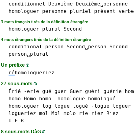
conditionnel
Deuxième
Deuxième␣personne
homologuer
personne
pluriel
présent
verbe
3 mots français tirés de la définition étrangère
homologuer
plural
Second
4 mots étrangers tirés de la définition étrangère
conditional
person
Second␣person
Second-
person␣plural
Un préfixe
ré
homologueriez
27 sous-mots
Érié -erie
gué
guer Guer
guéri
guérie
hom
homo Homo homo-
homologue homologué
homologuer
log
logue logué -logue
loguer
logueriez
mol Mol
molo
rie
riez Riez
U.E.R.
8 sous-mots DàG