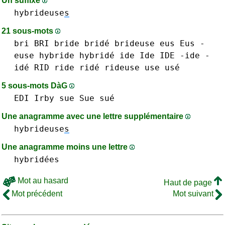
Un suffixe
hybrideuse
s
21 sous-mots
bri BRI
bride bridé
brideuse
eus Eus
-
euse
hybride hybridé
ide Ide IDE -ide -
idé
RID
ride ridé
rideuse
use usé
5 sous-mots DàG
EDI
Irby
sue Sue sué
Une anagramme avec une lettre supplémentaire
hybrideuse
s
Une anagramme moins une lettre
hybridées
Mot au hasard
Haut de page
Mot précédent
Mot suivant