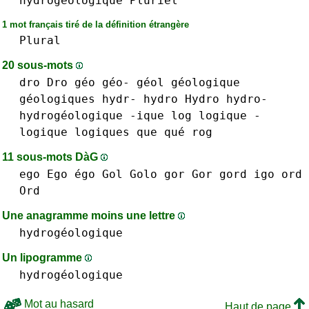
hydrogéologique
Pluriel
1 mot français tiré de la définition étrangère
Plural
20 sous-mots
dro Dro
géo géo-
géol
géologique
géologiques
hydr-
hydro Hydro hydro-
hydrogéologique
-ique
log
logique -
logique
logiques
que qué
rog
11 sous-mots DàG
ego Ego égo
Gol
Golo
gor Gor
gord
igo
ord
Ord
Une anagramme moins une lettre
hydrogéologique
Un lipogramme
hydrogéologique
Mot au hasard
Haut de page