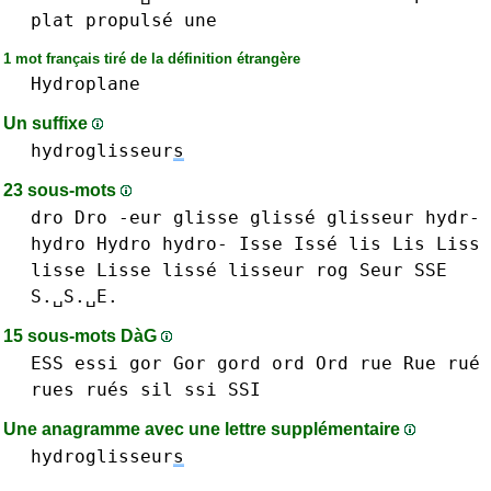
plat
propulsé
une
1 mot français tiré de la définition étrangère
Hydroplane
Un suffixe
hydroglisseur
s
23 sous-mots
dro Dro
-eur
glisse glissé
glisseur
hydr-
hydro Hydro hydro-
Isse Issé
lis Lis
Liss
lisse Lisse lissé
lisseur
rog
Seur
SSE
S.␣S.␣E.
15 sous-mots DàG
ESS
essi
gor Gor
gord
ord Ord
rue Rue rué
rues rués
sil
ssi SSI
Une anagramme avec une lettre supplémentaire
hydroglisseur
s