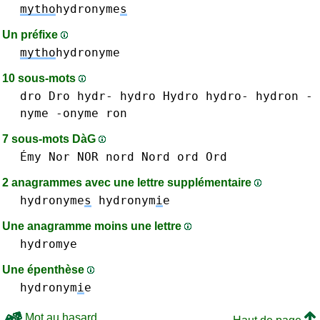
mytho
hydronyme
s
Un préfixe
mytho
hydronyme
10 sous-mots
dro Dro
hydr-
hydro Hydro hydro-
hydron
-
nyme
-onyme
ron
7 sous-mots DàG
Émy
Nor NOR
nord Nord
ord Ord
2 anagrammes avec une lettre supplémentaire
hydronyme
s
hydronym
i
e
Une anagramme moins une lettre
hydromye
Une épenthèse
hydronym
i
e
Mot au hasard