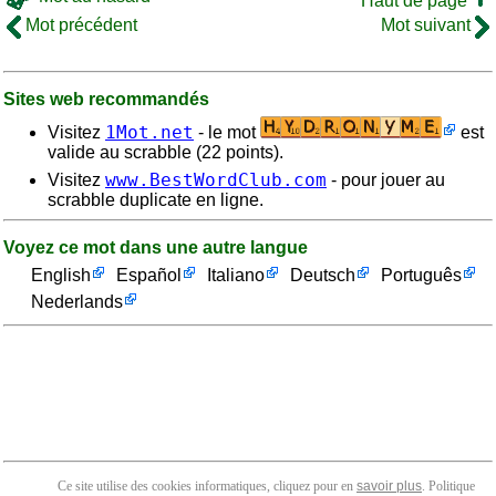
Haut de page
Mot précédent
Mot suivant
Sites web recommandés
1Mot.net
Visitez
- le mot
est
valide au scrabble (22 points).
www.BestWordClub.com
Visitez
- pour jouer au
scrabble duplicate en ligne.
Voyez ce mot dans une autre langue
English
Español
Italiano
Deutsch
Português
Nederlands
Ce site utilise des cookies informatiques, cliquez pour en
savoir plus
. Politique