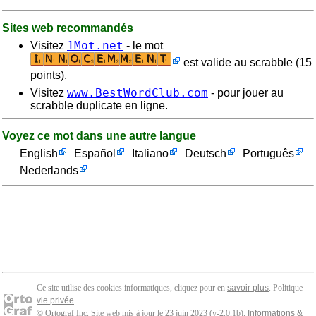
Sites web recommandés
1Mot.net
Visitez
- le mot
est valide au scrabble (15
points).
www.BestWordClub.com
Visitez
- pour jouer au
scrabble duplicate en ligne.
Voyez ce mot dans une autre langue
English
Español
Italiano
Deutsch
Português
Nederlands
Ce site utilise des cookies informatiques, cliquez pour en
savoir plus
. Politique
vie privée
.
© Ortograf Inc. Site web mis à jour le 23 juin 2023 (v-2.0.1
b
).
Informations &