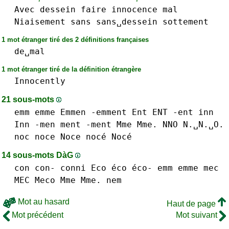
Avec
dessein
faire
innocence
mal
Niaisement
sans
sans␣dessein
sottement
1 mot étranger tiré des 2 définitions françaises
de␣mal
1 mot étranger tiré de la définition étrangère
Innocently
21 sous-mots
emm
emme
Emmen
-emment
Ent ENT -ent
inn
Inn
-men
ment -ment
Mme Mme.
NNO N.␣N.␣O.
noc
noce Noce nocé Nocé
14 sous-mots DàG
con con-
conni
Eco éco éco-
emm
emme
mec
MEC
Meco
Mme Mme.
nem
Mot au hasard
Haut de page
Mot précédent
Mot suivant