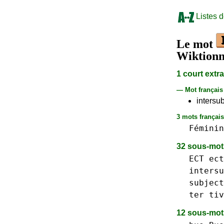
Listes 
Le mot
Wiktionn
1 court extr
— Mot françai
intersu
3 mots français 
Féminin
32 sous-mo
ECT ect
intersu
subject
ter
tiv
12 sous-mo