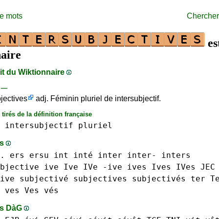
de mots
Chercher
es
aire
ait du Wiktionnaire
s —
bjectives
adj. Féminin pluriel de intersubjectif.
tirés de la définition française
intersubjectif
pluriel
ts
.
ers
ersu
int
inté
inter inter-
inters
bjective
ive Ive IVe -ive
ives Ives IVes
JEC
ive subjectivé
subjectives subjectivés
ter T
ves Ves vés
ts DàG