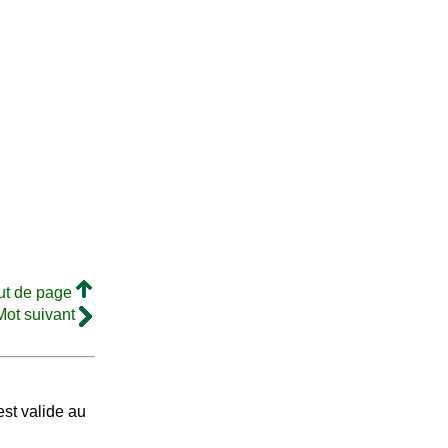
t
ut de page
Mot suivant
st valide au