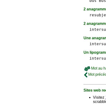
bus Bus
2 anagram
resubje
2 anagramme
intersu
Une anagram
intersu
Un lipogra
intersu
Mot au h
Mot précé
Sites web 
Visitez
scrabble