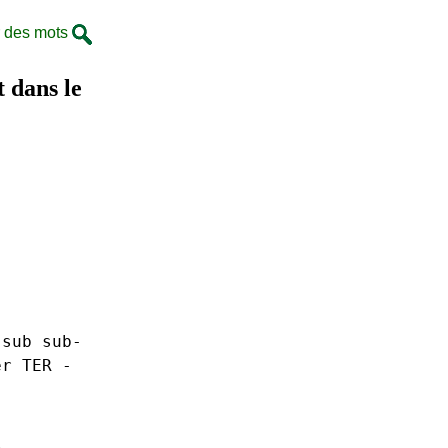
 des mots
t dans le
sub sub-
er TER -