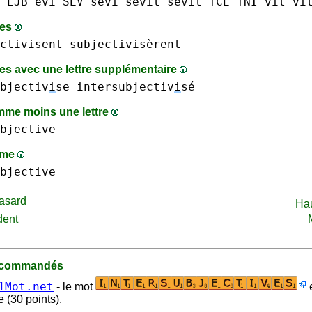
EJB
évi
SEV
sévi
sévit sévît
TCE
TNI
vit vî
mes
ctivisent
subjectivisèrent
s avec une lettre supplémentaire
bjectiv
i
se intersubjectiv
i
sé
me moins une lettre
bjective
mme
bjective
asard
Ha
dent
recommandés
1Mot.net
- le mot
e
 (30 points).