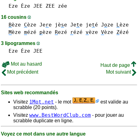
Eze Èze
JEE
ZEE zée
16 cousins
B
èze
C
èze
Je
r
e
jè
s
e
Je
t
e je
t
é
J
o
ze
L
èze
M
èze
m
ézé
p
èze
R
ezé
r
ézé
v
èze
V
èze
Z
ézé
3 lipogrammes
Eze Èze
JEE
Mot au hasard
Haut de page
Mot précédent
Mot suivant
Sites web recommandés
1Mot.net
Visitez
- le mot
est valide au
scrabble (20 points).
www.BestWordClub.com
Visitez
- pour jouer au
scrabble duplicate en ligne.
Voyez ce mot dans une autre langue