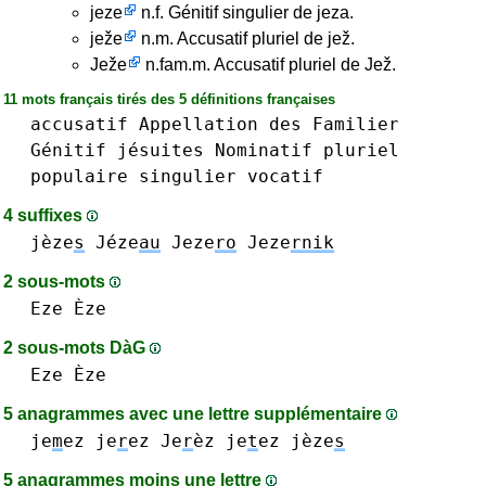
jeze
n.f. Génitif singulier de jeza.
ježe
n.m. Accusatif pluriel de jež.
Ježe
n.fam.m. Accusatif pluriel de Jež.
11 mots français tirés des 5 définitions françaises
accusatif
Appellation
des
Familier
Génitif
jésuites
Nominatif
pluriel
populaire
singulier
vocatif
4 suffixes
jèze
s
Jéze
au
Jeze
ro
Jeze
rnik
2 sous-mots
Eze Èze
2 sous-mots DàG
Eze Èze
5 anagrammes avec une lettre supplémentaire
je
m
ez
je
r
ez Je
r
èz
je
t
ez
jèze
s
5 anagrammes moins une lettre