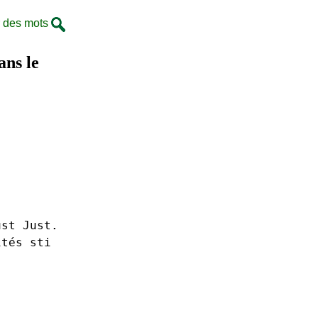
 des mots
ans le
ust Just.
ités
sti