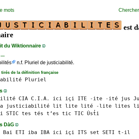
de mots
Chercher
est d
aire
ait du Wiktionnaire
s —
bilités
n.f. Pluriel de justiciabilité.
tirés de la définition française
abilité
Pluriel
ts
ilité
CIA C.I.A.
ici içi
ITE -ite -ité
jus
J
a
justiciabilité
lit
lite lité -lite
lites l
i
STIC
tes tés t’es
tic TIC
Úst̓i
ts DàG
 Bai
ETI
iba IBA
ici içi
ITS
set
SETI
t-il