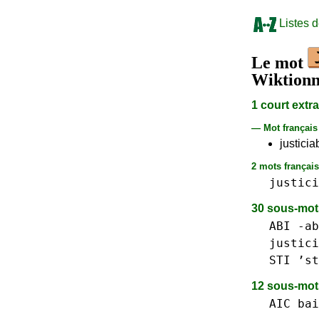
Listes 
Le mot
Wiktionn
1 court extr
— Mot françai
justicia
2 mots français 
justici
30 sous-mo
ABI
-ab
justici
STI ’st
12 sous-mo
AIC
bai