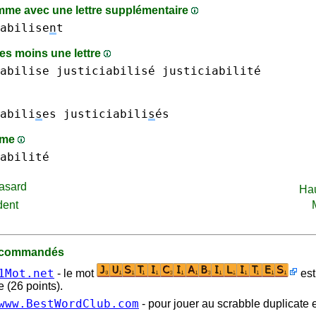
me avec une lettre supplémentaire
abilise
n
t
s moins une lettre
abilise justiciabilisé
justiciabilité
abili
s
es justiciabili
s
és
mme
abilité
asard
Ha
dent
recommandés
1Mot.net
- le mot
est
 (26 points).
www.BestWordClub.com
- pour jouer au scrabble duplicate e