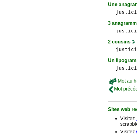
Une anagram
justici
3 anagramme
justici
2 cousins
justici
Un lipogra
justici
Mot au h
Mot précé
Sites web 
Visitez
scrabble
Visitez