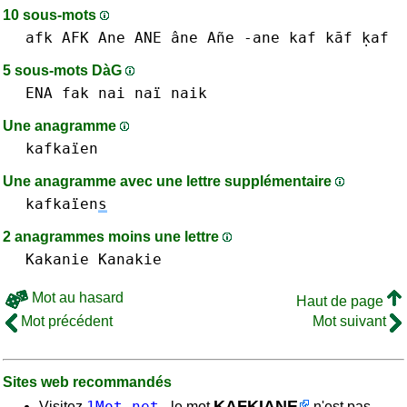
10 sous-mots
afk AFK
Ane ANE âne Añe -ane
kaf kāf ḳaf
5 sous-mots DàG
ENA
fak
nai naï
naik
Une anagramme
kafkaïen
Une anagramme avec une lettre supplémentaire
kafkaïen
s
2 anagrammes moins une lettre
Kakanie
Kanakie
Mot au hasard
Haut de page
Mot précédent
Mot suivant
Sites web recommandés
KAFKIANE
1Mot.net
Visitez
- le mot
n'est pas