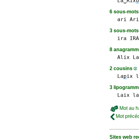
La␣Rix
o
6 sous-mot
ari Ari
3 sous-mot
ira IRA
8 anagramme
Alix
La
2 cousins
La
p
ix
l
3 lipogram
Laix
la
Mot au h
Mot précé
Sites web 