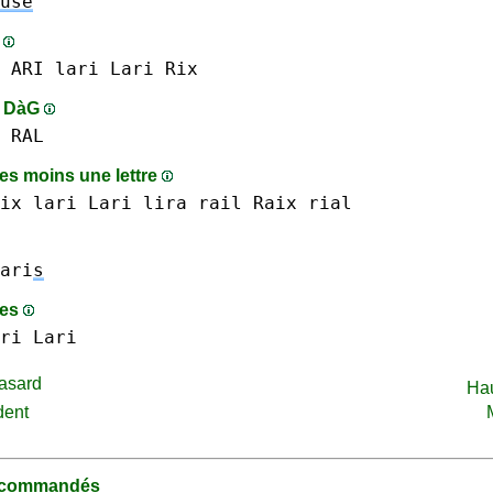
use
s
 ARI
lari Lari
Rix
s DàG
RAL
s moins une lettre
ix
lari Lari
lira
rail
Raix
rial
ari
s
mes
ri Lari
asard
Ha
dent
recommandés