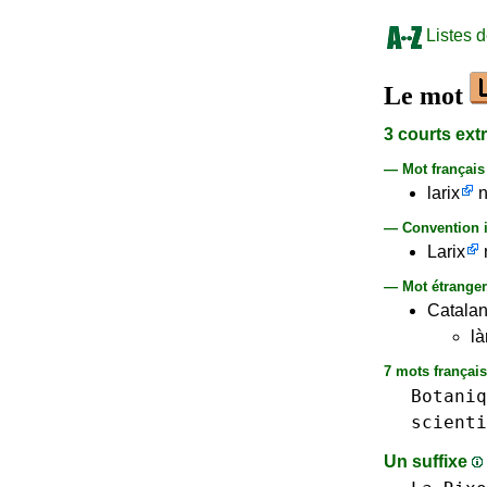
Listes 
Le mot
3 courts ext
— Mot françai
larix
n
— Convention i
Larix
— Mot étranger,
Catala
là
7 mots français
Botaniq
scienti
Un suffixe