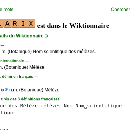
de mots
Chercher
est dans le Wiktionnaire
raits du Wiktionnaire
s —
.m. (Botanique) Nom scientifique des mélèzes.
nternationale —
n. (Botanique) Mélèze.
 défini en français —
n
rix
n.m. (Botanique) Mélèze.
 tirés des 3 définitions françaises
ue
des
Mélèze
mélèzes
Nom
Nom␣scientifique
fique