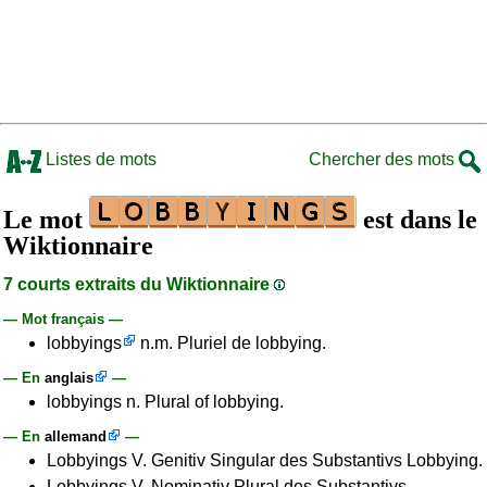
Listes de mots
Chercher des mots
Le mot
est dans le
Wiktionnaire
7 courts extraits du Wiktionnaire
— Mot français —
lobbyings
n.m. Pluriel de lobbying.
— En
anglais
—
lobbyings n. Plural of lobbying.
— En
allemand
—
Lobbyings V. Genitiv Singular des Substantivs Lobbying.
Lobbyings V. Nominativ Plural des Substantivs