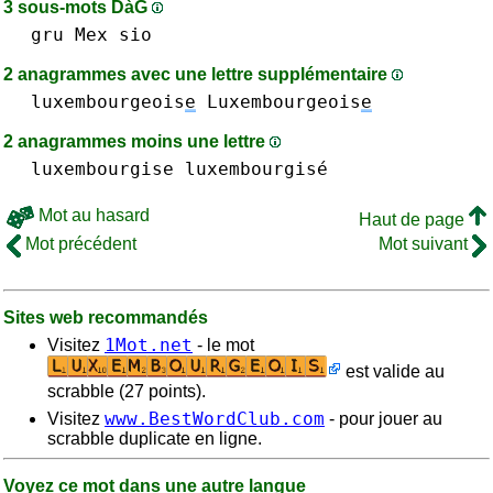
3 sous-mots DàG
gru
Mex
sio
2 anagrammes avec une lettre supplémentaire
luxembourgeois
e
Luxembourgeois
e
2 anagrammes moins une lettre
luxembourgise luxembourgisé
Mot au hasard
Haut de page
Mot précédent
Mot suivant
Sites web recommandés
1Mot.net
Visitez
- le mot
est valide au
scrabble (27 points).
www.BestWordClub.com
Visitez
- pour jouer au
scrabble duplicate en ligne.
Voyez ce mot dans une autre langue