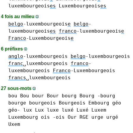
luxembourgeois
es
Luxembourgeois
es
4 fois au milieu
belgo
-luxembourgeois
e
belgo
-
luxembourgeois
es
franco
-luxembourgeois
e
Franco
-Luxembourgeois
e
6 préfixes
anglo
-luxembourgeois
belgo
-luxembourgeois
franc
␣luxembourgeois
franco
-
luxembourgeois
Franco
-Luxembourgeois
francs
␣luxembourgeois
27 sous-mots
bou Bou
bour Bour
bourg Bourg -bourg
bourge
bourgeois Bourgeois
Embourg
géo
géo-
lux Lux
luxe luxé Luxé
Luxem
Luxembourg
ois -ois
Our
RGE
urge urgé
Uxem