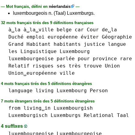
— Mot français, défini en
néerlandais
—
luxembourgeois n. (Taal) Luxemburgs.
32 mots français tirés des 9 définitions françaises
à␣la
à␣la␣ville
belge
car
Cour
de␣la
Duché
emploi
européenne
éviter
Géographie
Grand
Habitant
habitants
justice
langue
les
Linguistique
Luxembourg
luxembourgeoise
parlée
pour
province
rare
Relatif
risques
ses
très
trouve
Union
Union␣européenne
ville
4 mots français tirés des 5 définitions étrangères
language
living
Luxembourg
Person
7 mots étrangers tirés des 5 définitions étrangères
from
living␣in
Luxembourgish
Luxemburgisch
Luxemburgs
Relational
Taal
4 suffixes
luxembourgeois
e
Luxembourgeois
e