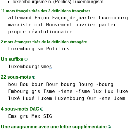
luxembourgisme n. (Politics) Luxemburgism.
11 mots français tirés des 2 définitions françaises
allemand
Façon
Façon␣de␣parler
Luxembourg
marxiste
mot
Mouvement
ouvrier
parler
propre
révolutionnaire
2 mots étrangers tirés de la définition étrangère
Luxemburgism
Politics
Un suffixe
luxembourgisme
s
22 sous-mots
bou Bou
bour Bour
bourg Bourg -bourg
Embourg
gis
Isme -isme -ïsme
lux Lux
luxe
luxé Luxé
Luxem
Luxembourg
Our
-sme
Uxem
4 sous-mots DàG
Ems
gru
Mex
SIG
Une anagramme avec une lettre supplémentaire