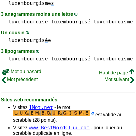
luxembourgisme
s
3 anagrammes moins une lettre
luxembourgise luxembourgisé
luxemburgisme
Un cousin
luxembourgis
é
e
3 lipogrammes
luxembourgise luxembourgisé
luxemburgisme
Mot au hasard
Haut de page
Mot précédent
Mot suivant
Sites web recommandés
1Mot.net
Visitez
- le mot
est valide au
scrabble (28 points).
www.BestWordClub.com
Visitez
- pour jouer au
scrabble duplicate en ligne.