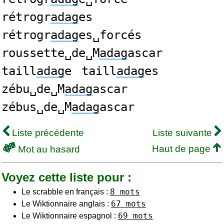
rétrogr
adag
es
rétrogr
adag
es␣forcés
roussette␣de␣M
adag
ascar
taill
adag
e
taill
adag
es
zébu␣de␣M
adag
ascar
zébus␣de␣M
adag
ascar
Liste précédente
Liste suivante
Haut de page
Mot au hasard
Voyez cette liste pour :
8 mots
Le scrabble en français :
67 mots
Le Wiktionnaire anglais :
69 mots
Le Wiktionnaire espagnol :