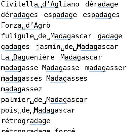
Civitell
a␣d’Ag
liano
dér
adag
e
dér
adag
es
esp
adag
e
esp
adag
es
Forz
a␣d’Ag
rò
fuligule␣de␣M
adag
ascar
g
adag
e
g
adag
es
jasmin␣de␣M
adag
ascar
L
a␣Dag
uenière
M
adag
ascar
m
adag
asse M
adag
asse
m
adag
asser
m
adag
asses M
adag
asses
m
adag
assez
palmier␣de␣M
adag
ascar
pois␣de␣M
adag
ascar
rétrogr
adag
e
rétrogr
adag
e␣forcé