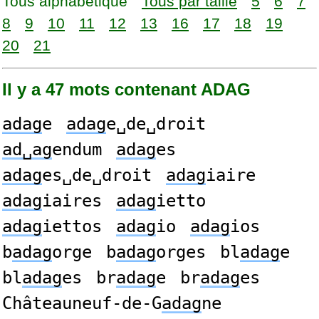
Tous alphabétique
Tous par taille
5
6
7
8
9
10
11
12
13
16
17
18
19
20
21
Il y a 47 mots contenant ADAG
adag
e
adag
e␣de␣droit
ad␣ag
endum
adag
es
adag
es␣de␣droit
adag
iaire
adag
iaires
adag
ietto
adag
iettos
adag
io
adag
ios
b
adag
orge
b
adag
orges
bl
adag
e
bl
adag
es
br
adag
e
br
adag
es
Châteauneuf-de-G
adag
ne