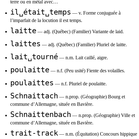
terre ou en métal avec…
il␣était␣temps
— v. Forme conjuguée à
l’imparfait de la locution il est temps.
laitte
— adj. (Québec) (Familier) Variante de laid.
laittes
— adj. (Québec) (Familier) Pluriel de laitte.
lait␣tourné
— n.m. Lait caillé, aigre.
poulaitte
— n.f. (Peu usité) Fiente des volailles.
poulaittes
— n.f. Pluriel de poulaitte.
Schnaittach
— n.prop. (Géographie) Bourg et
commune d’Allemagne, située en Bavière.
Schnaittenbach
— n.prop. (Géographie) Ville et
commune d’Allemagne, située en Bavière.
trait-track
— n.m. (Équitation) Concours hippique