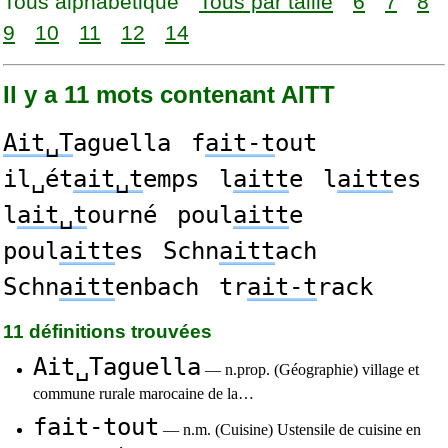
Tous alphabétique
Tous par taille
6
7
8
9
10
11
12
14
Il y a 11 mots contenant AITT
Ait␣T
aguella
f
ait-t
out
il␣ét
ait␣t
emps
l
aitt
e
l
aitt
es
l
ait␣t
ourné
poul
aitt
e
poul
aitt
es
Schn
aitt
ach
Schn
aitt
enbach
tr
ait-t
rack
11 définitions trouvées
Ait␣Taguella
— n.prop. (Géographie) village et
commune rurale marocaine de la…
fait-tout
— n.m. (Cuisine) Ustensile de cuisine en