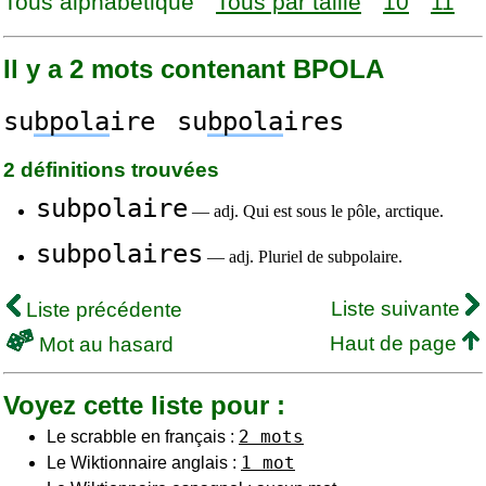
Tous alphabétique
Tous par taille
10
11
Il y a 2 mots contenant BPOLA
su
bpola
ire
su
bpola
ires
2 définitions trouvées
subpolaire
— adj. Qui est sous le pôle, arctique.
subpolaires
— adj. Pluriel de subpolaire.
Liste suivante
Liste précédente
Haut de page
Mot au hasard
Voyez cette liste pour :
2 mots
Le scrabble en français :
1 mot
Le Wiktionnaire anglais :