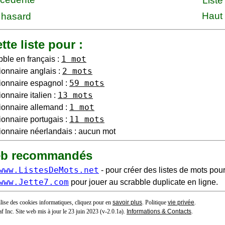
Liste
Haut
 hasard
tte liste pour :
1 mot
bble en français :
2 mots
ionnaire anglais :
59 mots
ionnaire espagnol :
13 mots
onnaire italien :
1 mot
ionnaire allemand :
11 mots
ionnaire portugais :
ionnaire néerlandais : aucun mot
eb recommandés
www.ListesDeMots.net
- pour créer des listes de mots pour
www.Jette7.com
pour jouer au scrabble duplicate en ligne.
tilise des cookies informatiques, cliquez pour en
savoir plus
. Politique
vie privée
.
f Inc. Site web mis à jour le 23 juin 2023 (v-2.0.1
a
).
Informations & Contacts
.