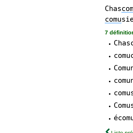
Chas
co
comu
si
7 définiti
Chas
comu
Comu
comu
comu
Comu
écom
Liste pr