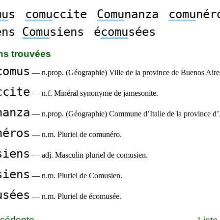
mu
s
comu
ccite
Comu
nanza
comu
nér
ens
Comu
siens
é
comu
sées
ons trouvées
comus
— n.prop. (Géographie) Ville de la province de Buenos Aire
ccite
— n.f. Minéral synonyme de jamesonite.
nanza
— n.prop. (Géographie) Commune d’Italie de la province d
néros
— n.m. Pluriel de comunéro.
siens
— adj. Masculin pluriel de comusien.
siens
— n.m. Pluriel de Comusien.
usées
— n.m. Pluriel de écomusée.
écédente