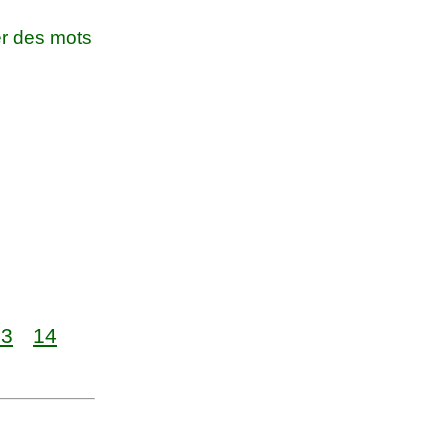
r des mots
13
14