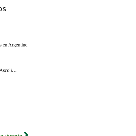
os
s en Argentine.
’Ascoli…