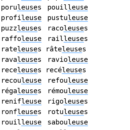
poru
leuse
s
pouil
leuse
profi
leuse
pustu
leuse
puzz
leuse
s
raco
leuse
s
raffo
leuse
rail
leuse
s
rate
leuse
s râte
leuse
s
rava
leuse
s
ravio
leuse
rece
leuse
s recé
leuse
s
recou
leuse
refou
leuse
réga
leuse
s
rémou
leuse
renif
leuse
rigo
leuse
s
ronf
leuse
s
rotu
leuse
s
rouil
leuse
sabou
leuse