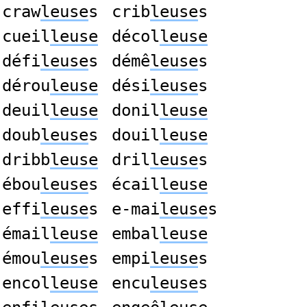
craw
leuse
s
crib
leuse
s
cueil
leuse
décol
leuse
défi
leuse
s
démê
leuse
s
dérou
leuse
dési
leuse
s
deuil
leuse
donil
leuse
doub
leuse
s
douil
leuse
dribb
leuse
dril
leuse
s
ébou
leuse
s
écail
leuse
effi
leuse
s
e-mai
leuse
s
émail
leuse
embal
leuse
émou
leuse
s
empi
leuse
s
encol
leuse
encu
leuse
s