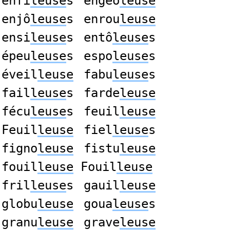
enfi
leuse
s
engeô
leuse
enjô
leuse
s
enrou
leuse
ensi
leuse
s
entô
leuse
s
épeu
leuse
s
espo
leuse
s
éveil
leuse
fabu
leuse
s
fail
leuse
s
farde
leuse
fécu
leuse
s
feuil
leuse
Feuil
leuse
fiel
leuse
s
figno
leuse
fistu
leuse
fouil
leuse
Fouil
leuse
fril
leuse
s
gauil
leuse
globu
leuse
goua
leuse
s
granu
leuse
grave
leuse