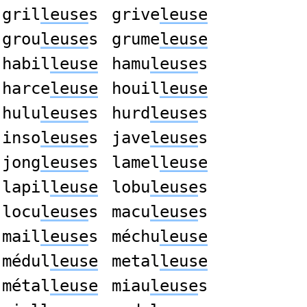
gril
leuse
s
grive
leuse
grou
leuse
s
grume
leuse
habil
leuse
hamu
leuse
s
harce
leuse
houil
leuse
hulu
leuse
s
hurd
leuse
s
inso
leuse
s
jave
leuse
s
jong
leuse
s
lamel
leuse
lapil
leuse
lobu
leuse
s
locu
leuse
s
macu
leuse
s
mail
leuse
s
méchu
leuse
médul
leuse
metal
leuse
métal
leuse
miau
leuse
s