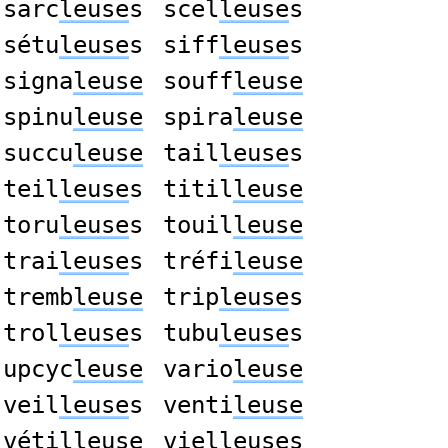
sarc
leuse
s
scel
leuse
s
sétu
leuse
s
siff
leuse
s
signa
leuse
souff
leuse
spinu
leuse
spira
leuse
succu
leuse
tail
leuse
s
teil
leuse
s
titil
leuse
toru
leuse
s
touil
leuse
trai
leuse
s
tréfi
leuse
tremb
leuse
trip
leuse
s
trol
leuse
s
tubu
leuse
s
upcyc
leuse
vario
leuse
veil
leuse
s
venti
leuse
vétil
leuse
viel
leuse
s