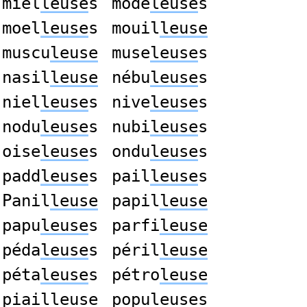
miel
leuse
s
mode
leuse
s
moel
leuse
s
mouil
leuse
muscu
leuse
muse
leuse
s
nasil
leuse
nébu
leuse
s
niel
leuse
s
nive
leuse
s
nodu
leuse
s
nubi
leuse
s
oise
leuse
s
ondu
leuse
s
padd
leuse
s
pail
leuse
s
Panil
leuse
papil
leuse
papu
leuse
s
parfi
leuse
péda
leuse
s
péril
leuse
péta
leuse
s
pétro
leuse
piail
leuse
popu
leuse
s