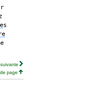
e
r
z
e
s
re
é
e
 suivante
 de page