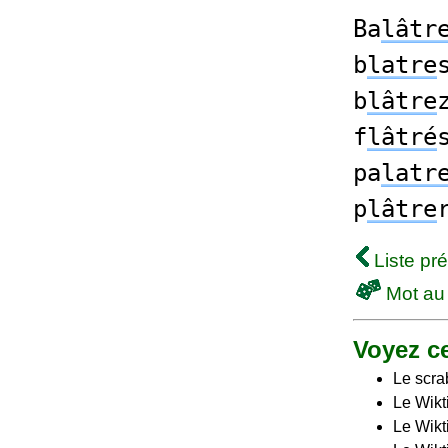
Ba
lâtr
b
latre
b
lâtre
f
lâtré
pa
latr
p
lâtre
Liste pr
Mot au
Voyez ce
Le scra
Le Wikt
Le Wikt