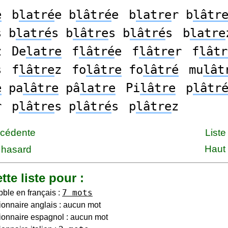
e
b
latré
e b
lâtré
e
b
latre
r b
lâtr
s b
latré
s b
lâtre
s b
lâtré
s
b
latre
z
De
latre
f
lâtré
e
f
lâtre
r
f
lâtr
s
f
lâtre
z
fo
lâtre
fo
lâtré
mu
lât
e
pa
lâtre
pâ
latre
Pi
lâtre
p
lâtr
r
p
lâtre
s p
lâtré
s
p
lâtre
z
écédente
Liste
Haut
 hasard
tte liste pour :
7 mots
bble en français :
ionnaire anglais : aucun mot
ionnaire espagnol : aucun mot