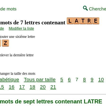
 de mots
Cherche
 mots de 7 lettres contenant
ide
Modifier la liste
outer une sixième lettre
lever la dernière lettre
anger la taille des mots
abétique
Tous par taille
5
6
7
8
9
10
15
16
17
18
20
21
9 mots de sept lettres contenant LATRE