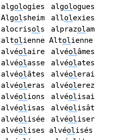
alg
ol
ogies
alg
ol
ogues
Alg
ol
sheim
all
ol
exies
alocris
ol
s
alpraz
ol
am
alt
ol
ienne Alt
ol
ienne
alvé
ol
aire
alvé
ol
âmes
alvé
ol
asse
alvé
ol
ates
alvé
ol
âtes
alvé
ol
erai
alvé
ol
eras
alvé
ol
erez
alvé
ol
ions
alvé
ol
isai
alvé
ol
isas
alvé
ol
isât
alvé
ol
isée
alvé
ol
iser
alvé
ol
ises alvé
ol
isés