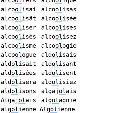
alco
ol
iers
alco
ol
ique
alco
ol
isai
alco
ol
isas
alco
ol
isât
alco
ol
isée
alco
ol
iser
alco
ol
ises
alco
ol
isés
alco
ol
isez
alco
ol
isme
alco
ol
ogie
alco
ol
ogue
ald
ol
isais
ald
ol
isait
ald
ol
isant
ald
ol
isées
ald
ol
isent
ald
ol
isera
ald
ol
isiez
ald
ol
isons
algaj
ol
ais
Algaj
ol
ais
alg
ol
agnie
alg
ol
ienne Alg
ol
ienne