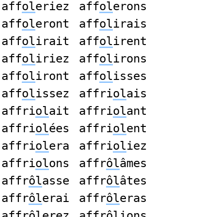
aff
ol
eriez
aff
ol
erons
aff
ol
eront
aff
ol
irais
aff
ol
irait
aff
ol
irent
aff
ol
iriez
aff
ol
irons
aff
ol
iront
aff
ol
isses
aff
ol
issez
affri
ol
ais
affri
ol
ait
affri
ol
ant
affri
ol
ées
affri
ol
ent
affri
ol
era
affri
ol
iez
affri
ol
ons
affr
ôl
âmes
affr
ôl
asse
affr
ôl
âtes
affr
ôl
erai
affr
ôl
eras
affr
ôl
erez
affr
ôl
ions