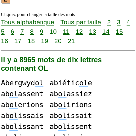
Cliquez pour changer la taille des mots
Tous alphabétique
Tous par taille
2
3
4
5
6
7
8
9
10
11
12
13
14
15
16
17
18
19
20
21
Il y a 8965 mots de dix lettres
contenant OL
Abergwyd
ol
abiétic
ol
e
ab
ol
assent
ab
ol
assiez
ab
ol
erions
ab
ol
irions
ab
ol
issais
ab
ol
issait
ab
ol
issant
ab
ol
issent