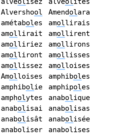
alvé
ol
isez
alvé
ol
ites
Alversho
ol
Amend
ol
ara
amétab
ol
es
am
ol
lirais
am
ol
lirait
am
ol
lirent
am
ol
liriez
am
ol
lirons
am
ol
liront
am
ol
lisses
am
ol
lissez
am
ol
loises
Am
ol
loises
amphib
ol
es
amphib
ol
ie
amphip
ol
es
amph
ol
ytes
anab
ol
ique
anab
ol
isai
anab
ol
isas
anab
ol
isât
anab
ol
isée
anab
ol
iser
anab
ol
ises