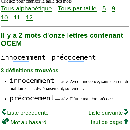
Cliquez pour changer la taille des mots
Tous alphabétique
Tous par taille
5
9
10
11
12
Il y a 2 mots d'onze lettres contenant
OCEM
inn
ocem
ment
préc
ocem
ent
3 définitions trouvées
innocemment
— adv. Avec innocence, sans dessein de
mal faire. — adv. Niaisement, sottement.
précocement
— adv. D’une manière précoce.
Liste précédente
Liste suivante
Haut de page
Mot au hasard