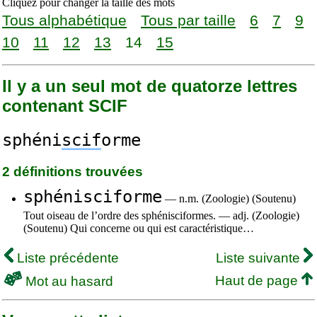
Cliquez pour changer la taille des mots
Tous alphabétique
Tous par taille
6
7
9
10
11
12
13
14
15
Il y a un seul mot de quatorze lettres
contenant SCIF
sphéni
scif
orme
2 définitions trouvées
sphénisciforme
— n.m. (Zoologie) (Soutenu)
Tout oiseau de l’ordre des sphénisciformes. — adj. (Zoologie)
(Soutenu) Qui concerne ou qui est caractéristique…
Liste précédente
Liste suivante
Haut de page
Mot au hasard