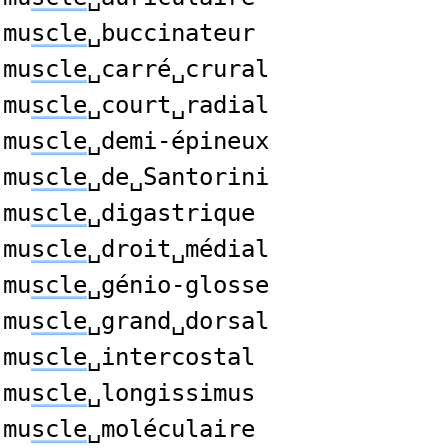
mu
scle
␣buccinateur
mu
scle
␣carré␣crural
mu
scle
␣court␣radial
mu
scle
␣demi-épineux
mu
scle
␣de␣Santorini
mu
scle
␣digastrique
mu
scle
␣droit␣médial
mu
scle
␣génio-glosse
mu
scle
␣grand␣dorsal
mu
scle
␣intercostal
mu
scle
␣longissimus
mu
scle
␣moléculaire