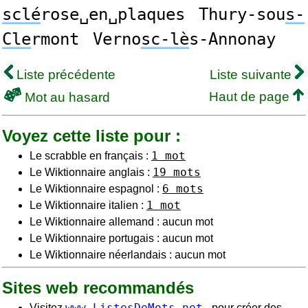
sclé
rose␣en␣plaques
Thury-sou
s-
Cle
rmont
Verno
sc-lè
s-Annonay
Liste précédente
Liste suivante
Haut de page
Mot au hasard
Voyez cette liste pour :
1 mot
Le scrabble en français :
19 mots
Le Wiktionnaire anglais :
6 mots
Le Wiktionnaire espagnol :
1 mot
Le Wiktionnaire italien :
Le Wiktionnaire allemand : aucun mot
Le Wiktionnaire portugais : aucun mot
Le Wiktionnaire néerlandais : aucun mot
Sites web recommandés
www.ListesDeMots.net
Visitez
- pour créer des