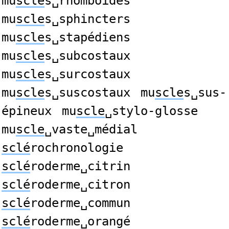
mu
scle
s␣rhomboïdes
mu
scle
s␣sphincters
mu
scle
s␣stapédiens
mu
scle
s␣subcostaux
mu
scle
s␣surcostaux
mu
scle
s␣suscostaux
mu
scle
s␣sus-
épineux
mu
scle
␣stylo-glosse
mu
scle
␣vaste␣médial
sclé
rochronologie
sclé
roderme␣citrin
sclé
roderme␣citron
sclé
roderme␣commun
sclé
roderme␣orangé