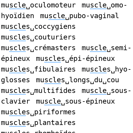
mu
scle
␣oculomoteur
mu
scle
␣omo-
hyoïdien
mu
scle
␣pubo-vaginal
mu
scle
s␣coccygiens
mu
scle
s␣couturiers
mu
scle
s␣crémasters
mu
scle
␣semi-
épineux
mu
scle
s␣épi-épineux
mu
scle
s␣fibulaires
mu
scle
s␣hyo-
glosses
mu
scle
s␣longs␣du␣cou
mu
scle
s␣multifides
mu
scle
␣sous-
clavier
mu
scle
␣sous-épineux
mu
scle
s␣piriformes
mu
scle
s␣plantaires