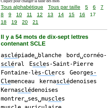
Cliquez pour changer la taille des mots
Tous alphabétique
Tous par taille
5
6
7
8
9
10
11
12
13
14
15
16
17
18
19
20
21
Il y a 54 mots de dix-sept lettres
contenant SCLE
a
sclé
piade␣blanche
bord␣cornéo-
sclé
ral
E
scle
s-Saint-Pierre
Fontaine-lè
s-Cle
rcs
George
s-
Cle
menceau
kerna
sclé
denoises
Kerna
sclé
denoises
montrer␣ses␣mu
scle
s
mu
scle
␣auriculaire