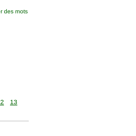
r des mots
12
13