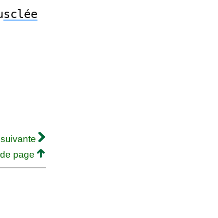
u
sclée
 suivante
 de page