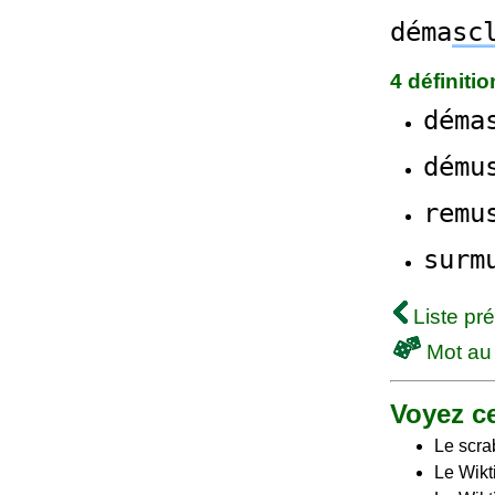
déma
sc
4 définiti
déma
dému
remu
surm
Liste pr
Mot au
Voyez ce
Le scra
Le Wikt