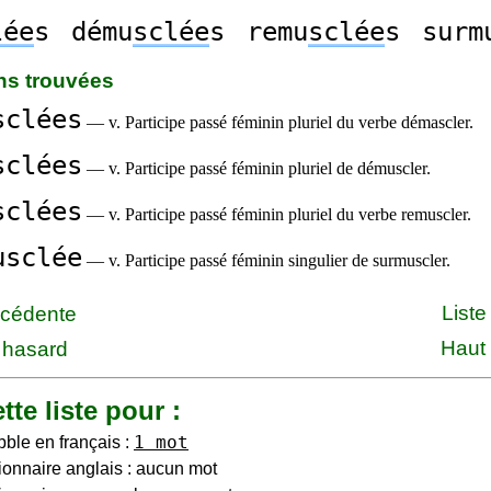
lée
s
dému
sclée
s
remu
sclée
s
surm
ons trouvées
sclées
— v. Participe passé féminin pluriel du verbe démascler.
sclées
— v. Participe passé féminin pluriel de démuscler.
sclées
— v. Participe passé féminin pluriel du verbe remuscler.
usclée
— v. Participe passé féminin singulier de surmuscler.
Liste
écédente
Haut
 hasard
tte liste pour :
1 mot
bble en français :
ionnaire anglais : aucun mot