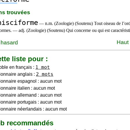
ons trouvées
nisciforme
— n.m. (Zoologie) (Soutenu) Tout oiseau de l’ord
formes. — adj. (Zoologie) (Soutenu) Qui concerne ou qui est caractéri
Haut
 hasard
tte liste pour :
1 mot
bble en français :
2 mots
ionnaire anglais :
ionnaire espagnol : aucun mot
ionnaire italien : aucun mot
ionnaire allemand : aucun mot
ionnaire portugais : aucun mot
ionnaire néerlandais : aucun mot
eb recommandés