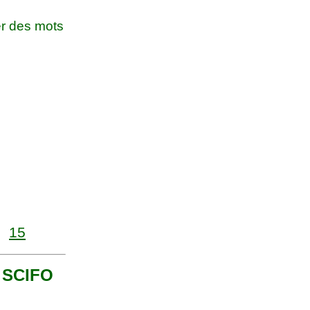
r des mots
15
t SCIFO