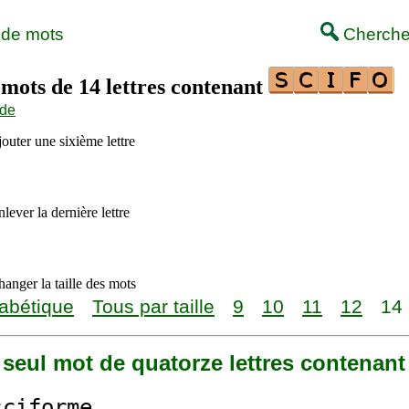
 de mots
Cherche
 mots de 14 lettres contenant
ide
outer une sixième lettre
lever la dernière lettre
anger la taille des mots
abétique
Tous par taille
9
10
11
12
14
n seul mot de quatorze lettres contenan
scifo
rme