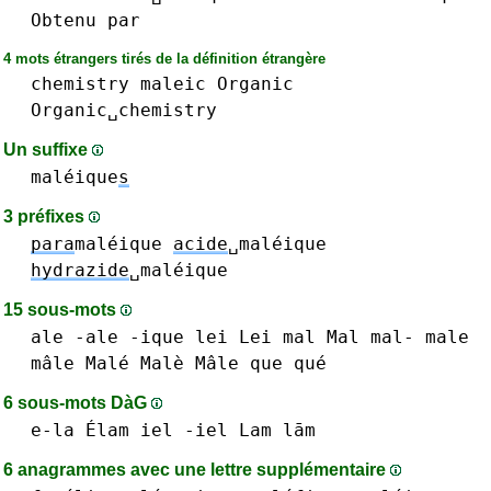
Obtenu
par
4 mots étrangers tirés de la définition étrangère
chemistry
maleic
Organic
Organic␣chemistry
Un suffixe
maléique
s
3 préfixes
para
maléique
acide
␣maléique
hydrazide
␣maléique
15 sous-mots
ale -ale
-ique
lei Lei
mal Mal mal-
male
mâle Malé Malè Mâle
que qué
6 sous-mots DàG
e-la
Élam
iel -iel
Lam lām
6 anagrammes avec une lettre supplémentaire