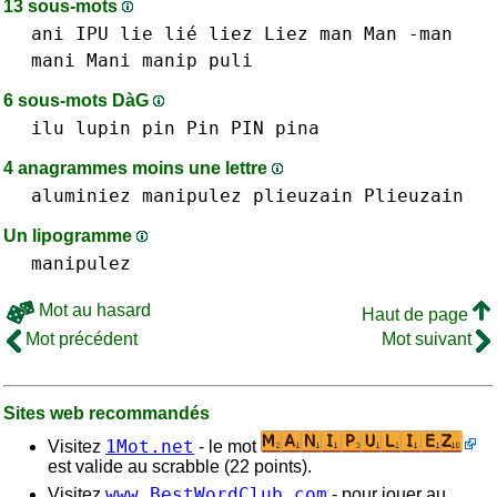
13 sous-mots
ani
IPU
lie lié
liez Liez
man Man -man
mani Mani
manip
puli
6 sous-mots DàG
ilu
lupin
pin Pin PIN
pina
4 anagrammes moins une lettre
aluminiez
manipulez
plieuzain Plieuzain
Un lipogramme
manipulez
Mot au hasard
Haut de page
Mot précédent
Mot suivant
Sites web recommandés
1Mot.net
Visitez
- le mot
est valide au scrabble (22 points).
www.BestWordClub.com
Visitez
- pour jouer au