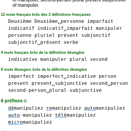
of manipuler.
12 mots français tirés des 2 définitions françaises
Deuxième
Deuxième␣personne
imparfait
indicatif
indicatif␣imparfait
manipuler
personne
pluriel
présent
subjonctif
subjonctif␣présent
verbe
4 mots français tirés de la définition étrangère
indicative
manipuler
plural
second
8 mots étrangers tirés de la définition étrangère
imperfect
imperfect␣indicative
person
present
present␣subjunctive
second␣person
second-person␣plural
subjunctive
6 préfixes
dé
manipuliez
re
manipuliez
auto
manipuliez
auto
-manipuliez
télé
manipuliez
micro
manipuliez