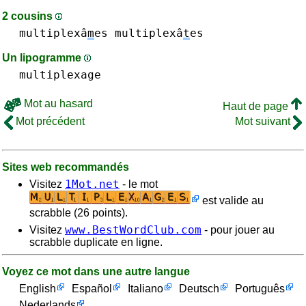
2 cousins
multiplexâ
m
es
multiplexâ
t
es
Un lipogramme
multiplexage
Mot au hasard
Haut de page
Mot précédent
Mot suivant
Sites web recommandés
1Mot.net
Visitez
- le mot
est valide au
scrabble (26 points).
www.BestWordClub.com
Visitez
- pour jouer au
scrabble duplicate en ligne.
Voyez ce mot dans une autre langue
English
Español
Italiano
Deutsch
Português
Nederlands