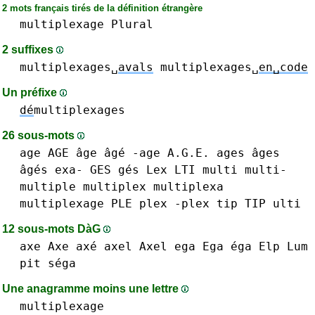
2 mots français tirés de la définition étrangère
multiplexage
Plural
2 suffixes
multiplexages␣
avals
multiplexages␣
en␣code
Un préfixe
dé
multiplexages
26 sous-mots
age AGE âge âgé -age A.G.E.
ages âges
âgés
exa-
GES gés
Lex
LTI
multi multi-
multiple
multiplex
multiplexa
multiplexage
PLE
plex -plex
tip TIP
ulti
12 sous-mots DàG
axe Axe axé
axel Axel
ega Ega éga
Elp
Lum
pit
séga
Une anagramme moins une lettre
multiplexage