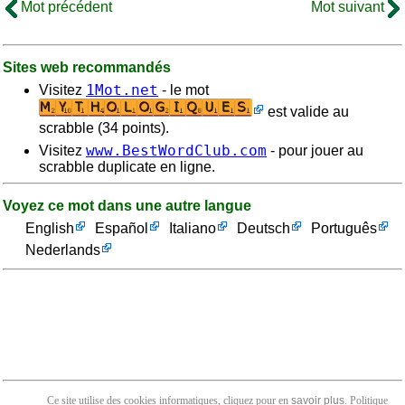
Mot précédent
Mot suivant
Sites web recommandés
1Mot.net
Visitez
- le mot
est valide au
scrabble (34 points).
www.BestWordClub.com
Visitez
- pour jouer au
scrabble duplicate en ligne.
Voyez ce mot dans une autre langue
English
Español
Italiano
Deutsch
Português
Nederlands
Ce site utilise des cookies informatiques, cliquez pour en
savoir plus
. Politique