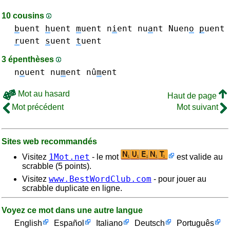
10 cousins
b
uent
h
uent
m
uent
n
i
ent
nu
a
nt
Nuen
o
p
uent
r
uent
s
uent
t
uent
3 épenthèses
n
o
uent
nu
m
ent nû
m
ent
Mot au hasard
Haut de page
Mot précédent
Mot suivant
Sites web recommandés
1Mot.net
Visitez
- le mot
est valide au
scrabble (5 points).
www.BestWordClub.com
Visitez
- pour jouer au
scrabble duplicate en ligne.
Voyez ce mot dans une autre langue
English
Español
Italiano
Deutsch
Português