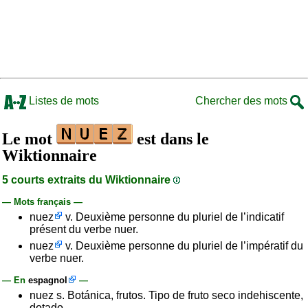
Listes de mots
Chercher des mots
Le mot
est dans le
Wiktionnaire
5 courts extraits du Wiktionnaire
— Mots français —
nuez
v. Deuxième personne du pluriel de l’indicatif
présent du verbe nuer.
nuez
v. Deuxième personne du pluriel de l’impératif du
verbe nuer.
— En
espagnol
—
nuez s. Botánica, frutos. Tipo de fruto seco indehiscente,
dotado…