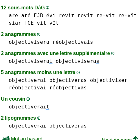
12 sous-mots DàG
are aré
EJB
évi
revit revît re-vit re-vît
siar
TCE
vit vît
2 anagrammes
objectivisera
réobjectivais
2 anagrammes avec une lettre supplémentaire
objectivisera
i
objectivisera
s
5 anagrammes moins une lettre
objectiverai
objectiveras
objectiviser
réobjectivai
réobjectivas
Un cousin
objectiverai
t
2 lipogrammes
objectiverai
objectiveras
Mot au hasard