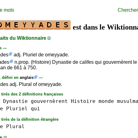
de mots
Chercher
est dans le Wiktionn
raits du Wiktionnaire
is —
des
adj. Pluriel de omeyyade.
ades
n.prop. (Histoire) Dynastie de califes qui gouvernèrent 
an de 661 à 750.
, défini en
anglais
—
es adj. Plural of omeyyade.
 tirés des 2 définitions françaises
Dynastie
gouvernèrent
Histoire
monde
musulm
e
Pluriel
qui
tirés de la définition étrangère
e
Plural
ts