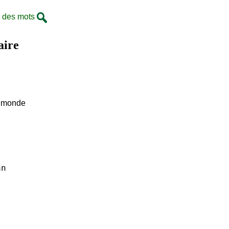
 des mots
aire
le monde
an