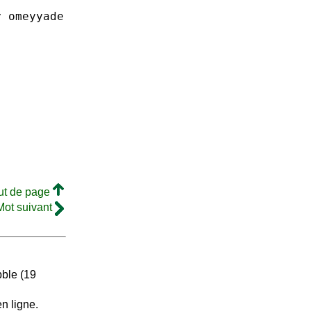
y
omeyyade
ut de page
Mot suivant
bble (19
n ligne.