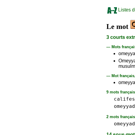
Listes 
Le mot
3 courts ext
— Mots frança
omeyya
Omeyy
musulm
— Mot français
omeyyad
9 mots français
califes
omeyyad
2 mots français 
omeyyad
14 sous-mo