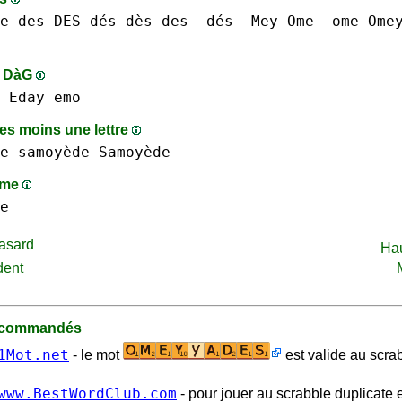
e
des DES dés dès des- dés-
Mey
Ome -ome
Ome
s DàG
Eday
emo
s moins une lettre
e
samoyède Samoyède
mme
e
asard
Ha
dent
recommandés
1Mot.net
- le mot
est valide au scra
www.BestWordClub.com
- pour jouer au scrabble duplicate e