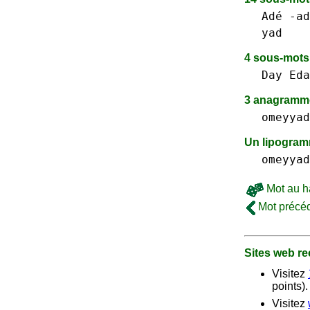
Adé -ad
yad
4 sous-mot
Day
Eda
3 anagramme
omeyyad
Un lipogra
omeyyad
Mot au h
Mot précé
Sites web 
Visitez
points).
Visitez