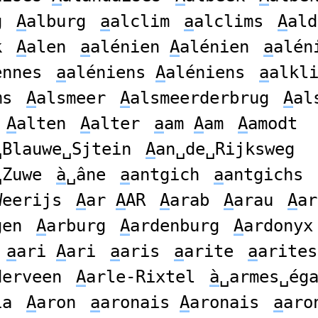
g
A
alburg
a
alclim
a
alclims
A
ald
k
A
alen
a
alénien
A
alénien
a
alén
ennes
a
aléniens
A
aléniens
a
alkl
ms
A
alsmeer
A
alsmeerderbrug
A
al
A
alten
A
alter
a
am
A
am
A
amodt
␣Blauwe␣Sjtein
A
an␣de␣Rijksweg
␣Zuwe
à
␣âne
a
antgich
a
antgichs
Weerijs
A
ar
A
AR
A
arab
A
arau
A
ar
gen
A
arburg
A
ardenburg
A
ardonyx
a
ari
A
ari
a
aris
a
arite
a
arites
derveen
A
arle-Rixtel
à
␣armes␣ég
ia
A
aron
a
aronais
A
aronais
a
aro