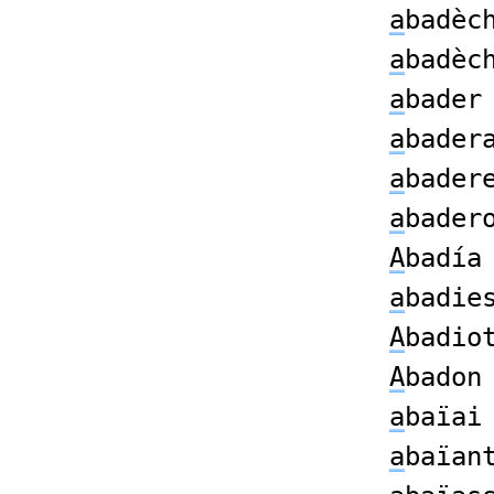
a
badèc
a
badèc
a
bader
a
bader
a
bader
a
bader
A
badía
a
badie
A
badio
A
badon
a
baïai
a
baïan