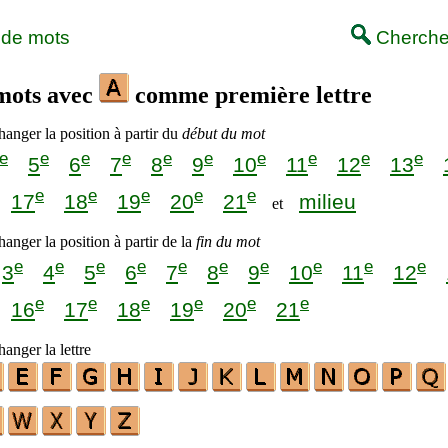
 de mots
Cherche
 mots avec
comme première lettre
anger la position à partir du
début du mot
e
e
e
e
e
e
e
e
e
e
5
6
7
8
9
10
11
12
13
e
e
e
e
e
17
18
19
20
21
milieu
et
anger la position à partir de la
fin du mot
e
e
e
e
e
e
e
e
e
e
3
4
5
6
7
8
9
10
11
12
e
e
e
e
e
e
16
17
18
19
20
21
anger la lettre