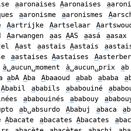
ise
a
aronaises
A
aronaises
a
aron
ques
a
aronisme
a
aronismes
A
arsc
e
A
artrijke
A
artselaar
A
artswou
d
A
arwangen
a
as
A
AS
a
asá
a
asax
tel
A
ast
a
astais
A
astais
a
astai
se
a
astaises
A
astaises
A
asterbe
à
␣aucun␣moment
à
␣aucun␣prix
a
ba
a
bA
A
ba
A
baaoud
a
bab
a
baba
a
l
A
babil
a
babils
a
babouiné
a
babo
inées
a
babouinés
a
babouy
a
babou
upto
a
b␣absurdo
A
babuj
a
baca
a
b
te
A
bacate
a
bacates
A
bacates
a
ba
irs
a
bacète
a
bacètes
a
bachi
a
ba