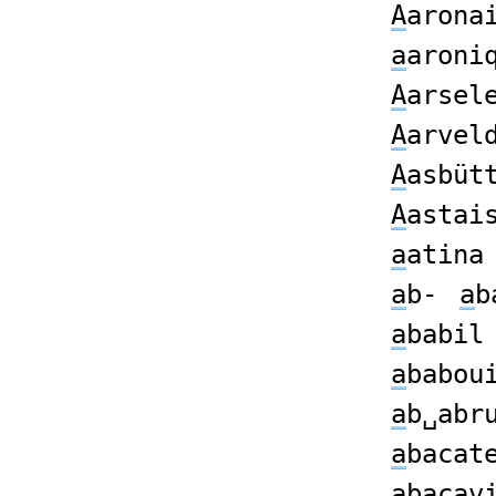
A
arona
a
aroni
A
arsel
A
arvel
A
asbüt
A
astai
a
atina
a
b-
a
a
babi
a
babou
a
b␣abr
a
baca
a
bacav