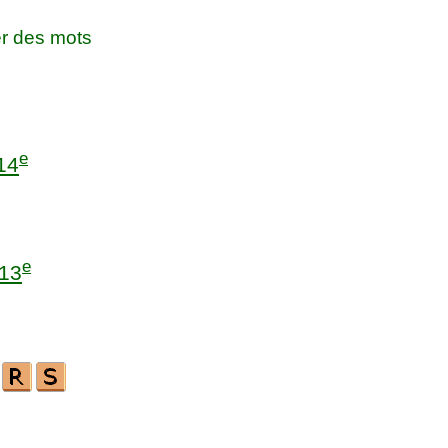
r des mots
e
14
e
13