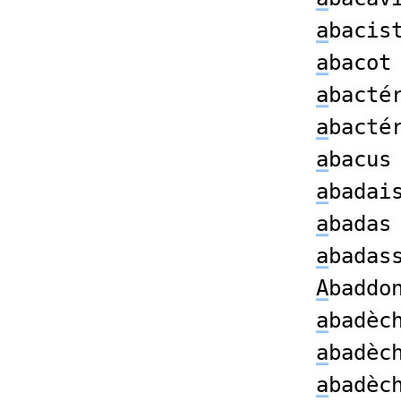
a
bacis
a
bacot
a
bacté
a
bacté
a
bacus
a
badai
a
bada
a
badas
A
baddo
a
badèc
a
badèc
a
badèc