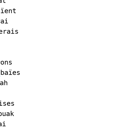
ât
aïent
rai
erais
rons
a
baïes
ah
ises
buak
ai