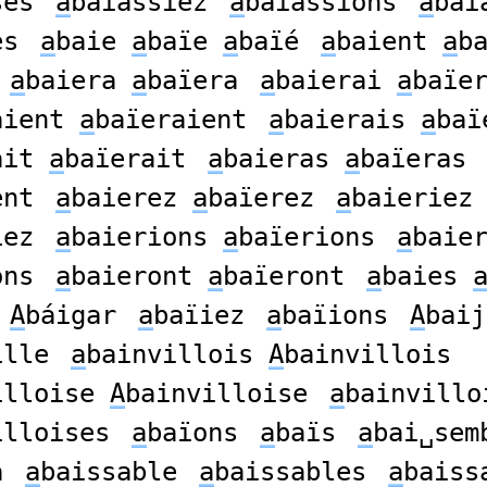
ses
a
baïassiez
a
baïassions
a
baï
es
a
baie
a
baïe
a
baïé
a
baient
a
b
a
baiera
a
baïera
a
baierai
a
baïe
aient
a
baïeraient
a
baierais
a
baï
ait
a
baïerait
a
baieras
a
baïeras
ent
a
baierez
a
baïerez
a
baieriez
iez
a
baierions
a
baïerions
a
baie
ons
a
baieront
a
baïeront
a
baies
A
báigar
a
baïiez
a
baïions
A
baij
ille
a
bainvillois
A
bainvillois
illoise
A
bainvilloise
a
bainvillo
illoises
a
baïons
a
baïs
a
bai␣sem
a
a
baissable
a
baissables
a
baiss