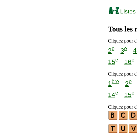
Listes
Tous les
Cliquez pour ch
e
e
2
3
4
e
e
15
16
Cliquez pour ch
ère
e
1
2
e
e
14
15
Cliquez pour ch