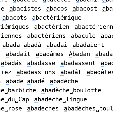
te
a
bacistes
a
bacos
a
bacost
a
ba
a
bacots
a
bactériémique
riémiques
a
bactérien
a
bactérien
riennes
a
bactériens
a
bacule
a
ba
a
bada
a
badá
a
badai
a
badaient
s
a
badait
a
badâmes
A
badan
a
bada
s
a
badás
a
badasse
a
badassent
a
ba
siez
a
badassions
a
badât
a
badâte
n
a
bade
a
badé
a
badèche
he␣barbiche
a
badèche␣boulotte
he␣du␣Cap
a
badèche␣lingue
he␣rose
a
badèches
a
badèches␣bou