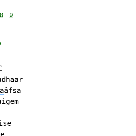
8
9
e
C
adhaar
a
âfsa
aigem
ise
ke