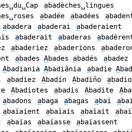
hes␣du␣Cap
a
badèches␣lingues
hes␣roses
a
badée
a
badées
a
baden
a
badera
a
baderai
a
baderaient
ais
a
baderait
a
baderas
a
badèren
ez
a
baderiez
a
baderions
a
badero
ont
a
bades
A
bades
a
badés
a
badez
A
badiania
A
badiânia
a
badie
A
ba
s
a
badiez
A
badín
A
badiño
a
badio
te
A
badiotes
a
badis
A
badite
A
ba
a
badons
a
baga
a
bagas
a
baï
a
ba
a
baïaient
a
baïais
a
baïait
a
baï
t
a
baïas
a
baïasse
a
baïassent