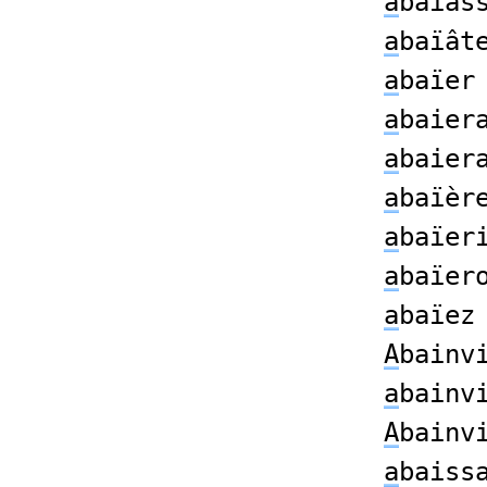
a
baïas
a
baïât
a
baïer
a
baier
a
baier
a
baïèr
a
baïer
a
baïer
a
baïez
A
bainv
a
bainv
A
bainv
a
baiss