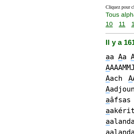
Cliquez pour ch
Tous alph
10
11
Il y a 1
a
a
A
a
A
AAAMM
A
ach
A
A
adjou
a
âfsas
a
akéri
a
aland
a
aland