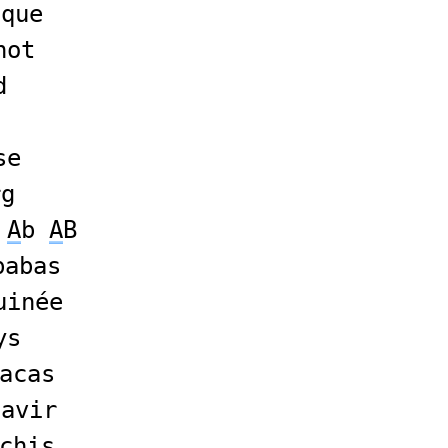
ique
hot
d
se
rg
b
A
b
A
B
babas
uinée
ys
acas
cavir
chis