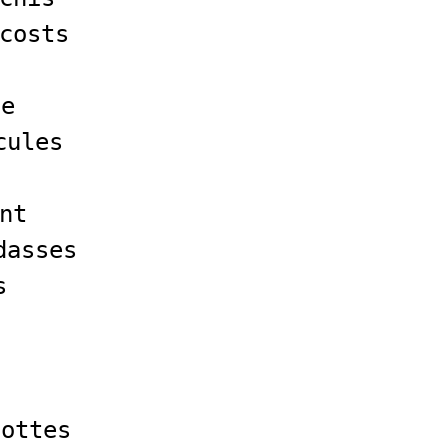
costs
ne
cules
nt
dasses
s
lottes