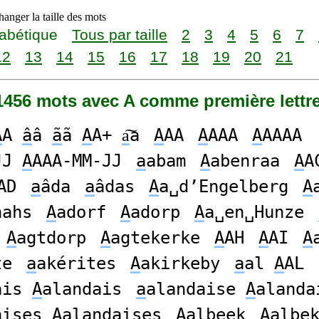
anger la taille des mots
abétique
Tous par taille
2
3
4
5
6
7
12
13
14
15
16
17
18
19
20
21
61456 mots avec A comme première lettr
A
A
â
â
ã
ã
A
A+
a͠
a
A
AA
A
AAA
A
AAAA
JJ
A
AAA-MM-JJ
a
abam
A
abenraa
A
A
AD
a
âda
a
âdas
A
a␣d’Engelberg
A
nahs
A
adorf
A
adorp
A
a␣en␣Hunze
A
agtdorp
A
agtekerke
A
AH
A
AI
A
te
a
akérites
A
akirkeby
a
al
A
AL
ais
A
alandais
a
alandaise
A
alanda
aises
A
alandaises
A
albeek
A
albe