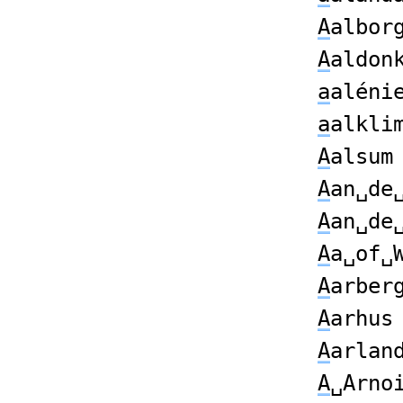
A
albor
A
aldon
a
aléni
a
alkli
A
alsum
A
an␣de
A
an␣de
A
a␣of␣
A
arber
A
arhus
A
arlan
A
␣Arno