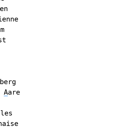
en
ienne
im
st
berg
A
are
ales
naise