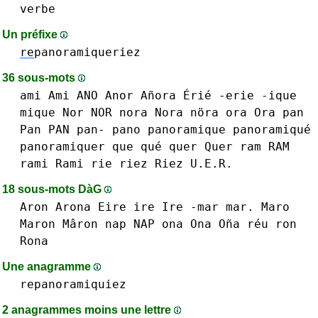
verbe
Un préfixe
re
panoramiqueriez
36 sous-mots
ami Ami
ANO
Anor
Añora
Érié -erie
-ique
mique
Nor NOR
nora Nora nöra
ora Ora
pan
Pan PAN pan-
pano
panoramique panoramiqué
panoramiquer
que qué
quer Quer
ram RAM
rami Rami
rie
riez Riez
U.E.R.
18 sous-mots DàG
Aron
Arona
Eire
ire Ire
-mar mar.
Maro
Maron Mâron
nap NAP
ona Ona Oña
réu
ron
Rona
Une anagramme
repanoramiquiez
2 anagrammes moins une lettre