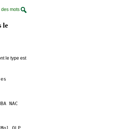
 des mots
 le
nt le type est
tes
MBA
NAC
 Mol
OLP