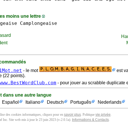
s moins une lettre
geaise Camplongeaise
asard
Ha
dent
recommandés
1Mot.net
- le mot
est va
 (22 points).
www.BestWordClub.com
- pour jouer au scrabble duplicate e
t dans une autre langue
Español
Italiano
Deutsch
Português
Nederlands
tilise des cookies informatiques, cliquez pour en
savoir plus
. Politique
vie privée
.
f Inc. Site web mis à jour le 23 juin 2023 (v-2.0.1
a
).
Informations & Contacts
.