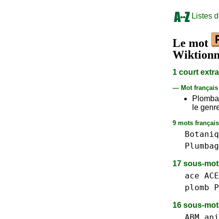
Listes 
Le mot
Wiktionn
1 court extr
— Mot françai
Plomba
le genr
9 mots français 
Botaniq
Plumbag
17 sous-mo
ace ACE
plomb P
16 sous-mo
ABM
ani