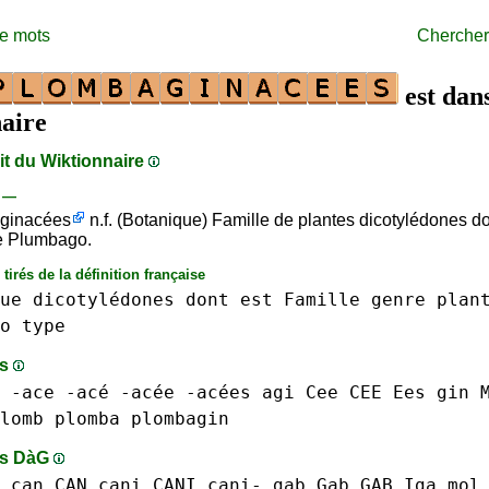
de mots
Chercher
est dans
aire
ait du Wiktionnaire
s —
ginacées
n.f. (Botanique) Famille de plantes dicotylédones do
e Plumbago.
tirés de la définition française
ue
dicotylédones
dont
est
Famille
genre
plan
o
type
ts
 -ace -acé
-acée
-acées
agi
Cee CEE
Ees
gin
lomb
plomba
plombagin
ts DàG
can CAN
cani CANI cani-
gab Gab GAB
Iga
mol