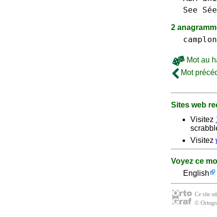
See Sée
2 anagramme
camplon
Mot au h
Mot précé
Sites web 
Visitez
scrabble
Visitez
Voyez ce mo
English
Ce site u
© Ortogra