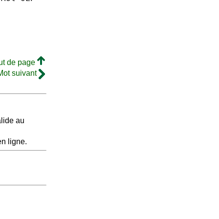
ut de page
Mot suivant
lide au
n ligne.