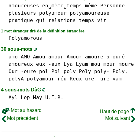
amoureuses
en␣même␣temps
même
Personne
plusieurs
polyamour
polyamoureuse
pratique
qui
relations
temps
vit
1 mot étranger tiré de la définition étrangère
Polyamorous
30 sous-mots
amo AMO
Amou
amour Amour
amoure amouré
amoureux
eux -eux
Lya
Lyam
mou
mour
moure
Our
-oure
pol Pol
poly Poly poly- Poly.
polyA
polyamour
réu
Reux
ure -ure
yam
4 sous-mots DàG
Ayl
Lop
May
U.E.R.
Mot au hasard
Haut de page
Mot précédent
Mot suivant