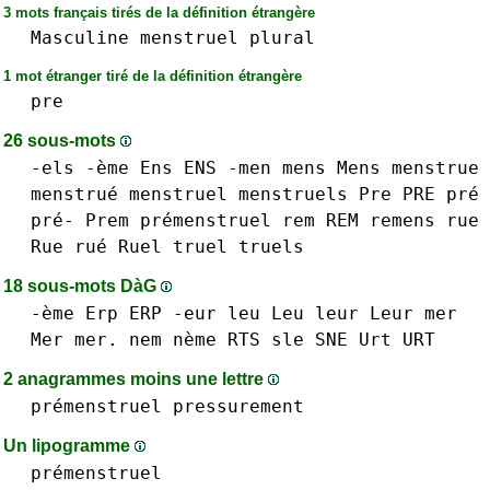
3 mots français tirés de la définition étrangère
Masculine
menstruel
plural
1 mot étranger tiré de la définition étrangère
pre
26 sous-mots
-els
-ème
Ens ENS
-men
mens Mens
menstrue
menstrué
menstruel
menstruels
Pre PRE pré
pré-
Prem
prémenstruel
rem REM
remens
rue
Rue rué
Ruel
truel
truels
18 sous-mots DàG
-ème
Erp ERP
-eur
leu Leu
leur Leur
mer
Mer mer.
nem
nème
RTS
sle
SNE
Urt URT
2 anagrammes moins une lettre
prémenstruel
pressurement
Un lipogramme
prémenstruel