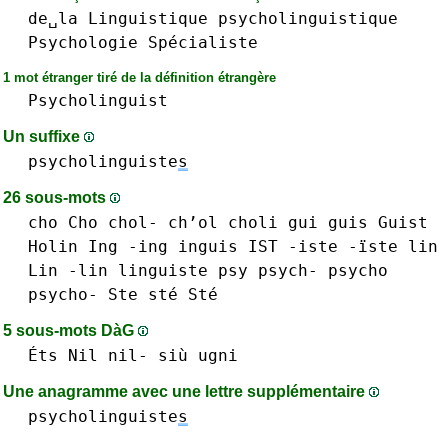
de␣la
Linguistique
psycholinguistique
Psychologie
Spécialiste
1 mot étranger tiré de la définition étrangère
Psycholinguist
Un suffixe
psycholinguiste
s
26 sous-mots
cho Cho
chol- ch’ol
choli
gui
guis
Guist
Holin
Ing -ing
inguis
IST
-iste -ïste
lin
Lin -lin
linguiste
psy
psych-
psycho
psycho-
Ste sté Sté
5 sous-mots DàG
Éts
Nil nil-
siù
ugni
Une anagramme avec une lettre supplémentaire
psycholinguiste
s