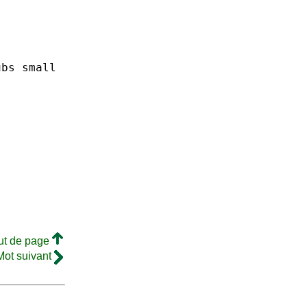
ubs
small
ut de page
Mot suivant