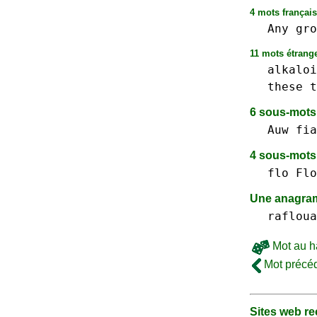
4 mots français
Any
gro
11 mots étrange
alkaloi
these
t
6 sous-mot
Auw
fia
4 sous-mot
flo Flo
Une anagram
rafloua
Mot au h
Mot précé
Sites web 