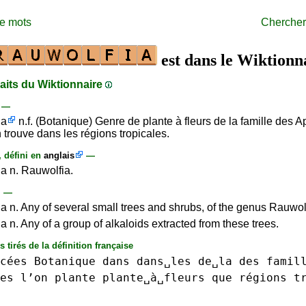
de mots
Chercher
est dans le Wiktionn
raits du Wiktionnaire
s —
ia
n.f. (Botanique) Genre de plante à fleurs de la famille des 
n trouve dans les régions tropicales.
, défini en
anglais
—
ia n. Rauwolfia.
—
ia n. Any of several small trees and shrubs, of the genus Rauwo
a n. Any of a group of alkaloids extracted from these trees.
 tirés de la définition française
cées
Botanique
dans
dans␣les
de␣la
des
famil
es
l’on
plante
plante␣à␣fleurs
que
régions
t