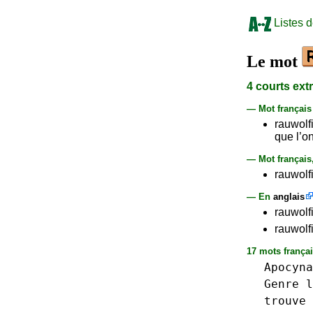
Listes 
Le mot
4 courts ext
— Mot françai
rauwolf
que l’o
— Mot français
rauwolf
— En
anglais
rauwolf
rauwolfi
17 mots français
Apocyna
Genre
l
trouve