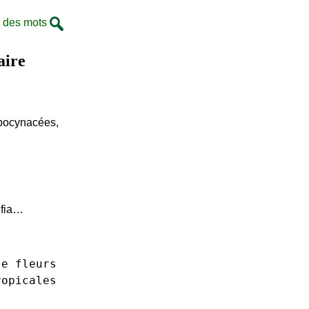
 des mots
aire
Apocynacées,
lfia…
le
fleurs
ropicales