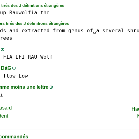
 tirés des 3 définitions étrangères
up
Rauwolfia
the
rs tirés des 3 définitions étrangères
ds
and
extracted
from
genus
of␣a
several
shr
rees
s
 FIA
LFI
RAU
Wolf
s DàG
flow
Low
me moins une lettre
i
asard
Ha
dent
recommandés