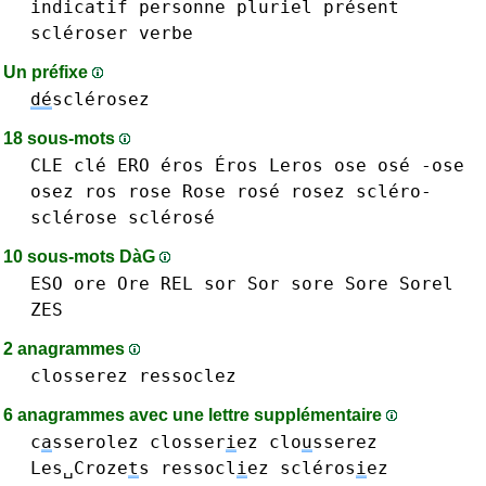
indicatif
personne
pluriel
présent
scléroser
verbe
Un préfixe
dé
sclérosez
18 sous-mots
CLE clé
ERO
éros Éros
Leros
ose osé -ose
osez
ros
rose Rose rosé
rosez
scléro-
sclérose sclérosé
10 sous-mots DàG
ESO
ore Ore
REL
sor Sor
sore Sore
Sorel
ZES
2 anagrammes
closserez
ressoclez
6 anagrammes avec une lettre supplémentaire
c
a
sserolez
closser
i
ez
clo
u
sserez
Les␣Croze
t
s
ressocl
i
ez
scléros
i
ez