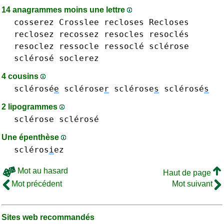
14 anagrammes moins une lettre
cosserez
Crosslee
recloses Recloses
reclosez
recossez
resocles resoclés
resoclez
ressocle ressoclé
sclérose
sclérosé
soclerez
4 cousins
sclérosé
e
sclérose
r
sclérose
s
sclérosé
s
2 lipogrammes
sclérose sclérosé
Une épenthèse
scléros
i
ez
Mot au hasard
Haut de page
Mot précédent
Mot suivant
Sites web recommandés