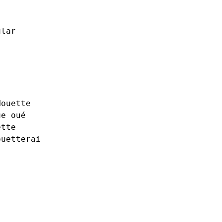
ular
Houette
ue oué
ette
ouetterai