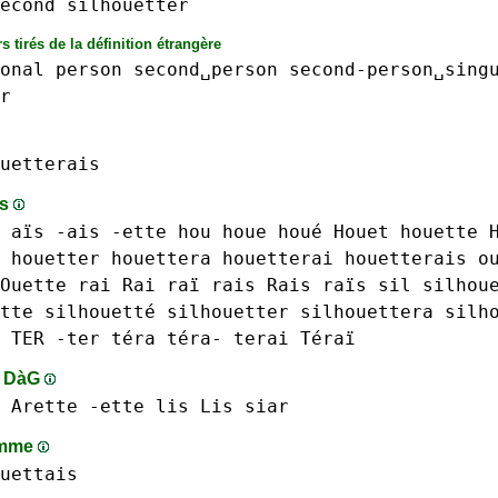
econd
silhouetter
s tirés de la définition étrangère
onal
person
second␣person
second-person␣sing
r
uetterais
ts
 aïs -ais
-ette
hou
houe houé
Houet
houette 
houetter
houettera
houetterai
houetterais
o
Ouette
rai Rai raï
rais Rais raïs
sil
silhou
tte silhouetté
silhouetter
silhouettera
silh
 TER -ter
téra téra-
terai Téraï
s DàG
Arette
-ette
lis Lis
siar
amme
uettais