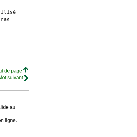
rilisé
eras
ut de page
Mot suivant
lide au
n ligne.