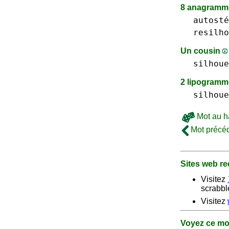
8 anagramme
autosté
resilho
Un cousin
silhoue
2 lipogram
silhoue
Mot au h
Mot précé
Sites web 
Visitez
scrabble
Visitez
Voyez ce mo