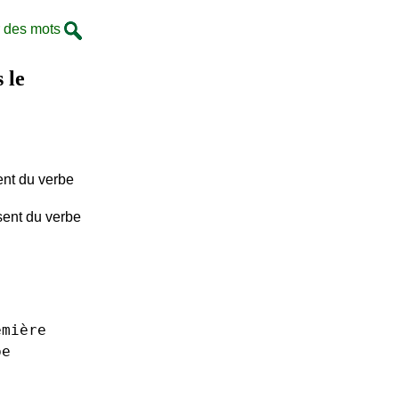
 des mots
 le
ent du verbe
sent du verbe
emière
be