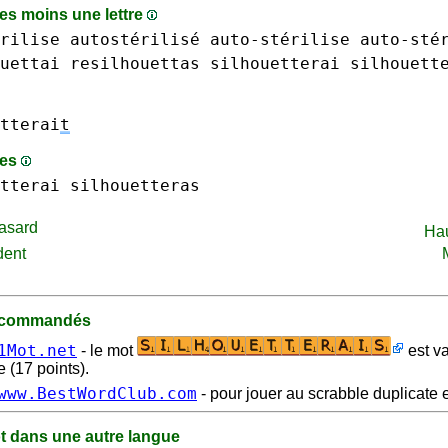
s moins une lettre
rilise autostérilisé auto-stérilise auto-sté
uettai
resilhouettas
silhouetterai
silhouett
tterai
t
mes
tterai
silhouetteras
asard
Ha
dent
recommandés
1Mot.net
- le mot
est va
 (17 points).
www.BestWordClub.com
- pour jouer au scrabble duplicate e
t dans une autre langue