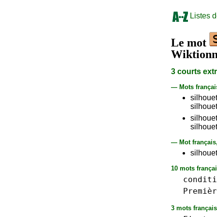
Listes 
Le mot
Wiktionn
3 courts ext
— Mots frança
silhouet
silhouet
silhouet
silhouet
— Mot français
silhouet
10 mots françai
conditi
Premièr
3 mots français 