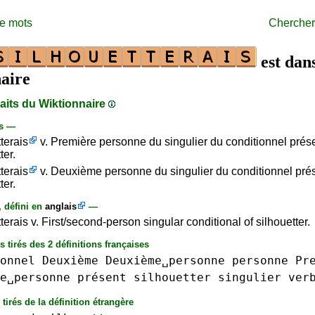
de mots
Chercher
est dans
aire
raits du Wiktionnaire
is —
terais
v. Première personne du singulier du conditionnel prés
ter.
terais
v. Deuxième personne du singulier du conditionnel pré
ter.
, défini en
anglais
—
terais v. First/second-person singular conditional of silhouetter.
s tirés des 2 définitions françaises
onnel
Deuxième
Deuxième␣personne
personne
Pr
e␣personne
présent
silhouetter
singulier
ver
tirés de la définition étrangère