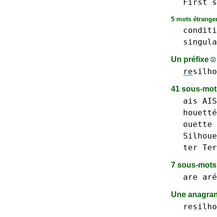
First
s
5 mots étranger
conditi
singula
Un préfixe
re
silho
41 sous-mo
ais AIS
houetté
ouette 
Silhoue
ter Ter
7 sous-mot
are aré
Une anagr
resilho