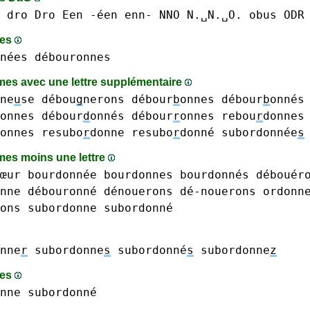
dro Dro
Een -éen
enn-
NNO N.␣N.␣O.
obus
ODR
mes
nées
débouronnes
es avec une lettre supplémentaire
ne
u
se
débou
g
nerons
débour
b
onnes débour
b
onnés
onnes débour
d
onnés
débour
r
onnes
rebou
r
donnes
onnes
resubo
r
donne resubo
r
donné
subordonnée
s
es moins une lettre
œur
bourdonnée
bourdonnes bourdonnés
débouér
nne débouronné
dénouerons dé-nouerons
ordonn
ons
subordonne subordonné
nne
r
subordonne
s
subordonné
s
subordonne
z
mes
nne subordonné