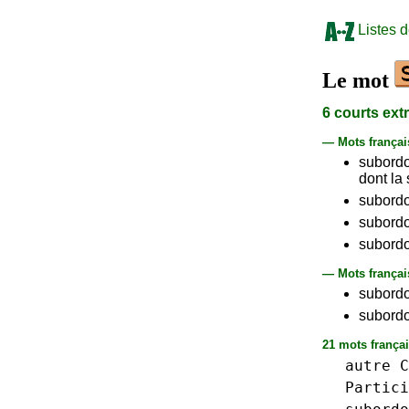
Listes 
Le mot
6 courts ext
— Mots frança
subord
dont la
subord
subord
subord
— Mots françai
subordo
subordo
21 mots françai
autre
C
Partici