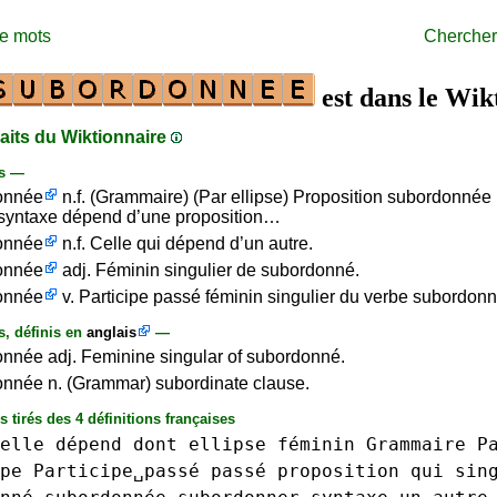
de mots
Chercher
est dans le Wik
raits du Wiktionnaire
is —
onnée
n.f. (Grammaire) (Par ellipse) Proposition subordonnée 
 syntaxe dépend d’une proposition…
onnée
n.f. Celle qui dépend d’un autre.
onnée
adj. Féminin singulier de subordonné.
onnée
v. Participe passé féminin singulier du verbe subordonn
s, définis en
anglais
—
nnée adj. Feminine singular of subordonné.
nnée n. (Grammar) subordinate clause.
s tirés des 4 définitions françaises
elle
dépend
dont
ellipse
féminin
Grammaire
P
pe
Participe␣passé
passé
proposition
qui
sin