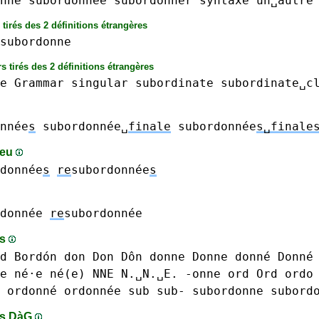
nné
subordonnée
subordonner
syntaxe
un␣autre
 tirés des 2 définitions étrangères
subordonne
s tirés des 2 définitions étrangères
e
Grammar
singular
subordinate
subordinate␣c
nnée
s
subordonnée␣
finale
subordonnée
s␣finale
lieu
donnée
s
re
subordonnée
s
donnée
re
subordonnée
ts
d
Bordón
don Don Dôn
donne Donne donné Donné
e né·e né(e)
NNE N.␣N.␣E.
-onne
ord Ord
ordo
 ordonné
ordonnée
sub sub-
subordonne subord
ts DàG