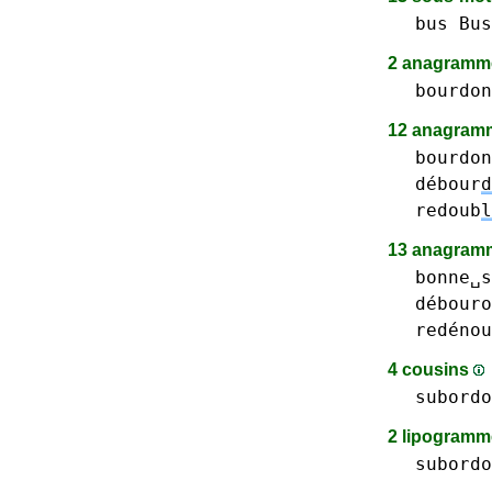
bus Bus
2 anagram
bourdon
12 anagramm
bourdon
débour
d
redoub
l
13 anagramm
bonne␣s
débouro
redénou
4 cousins
subordo
2 lipogram
subordo