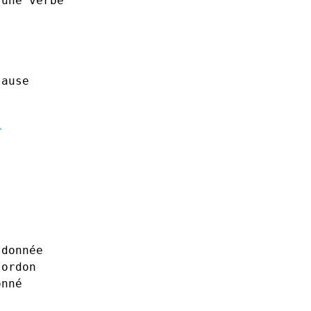
une
verbe
lause
s
donnée
ordon
onné