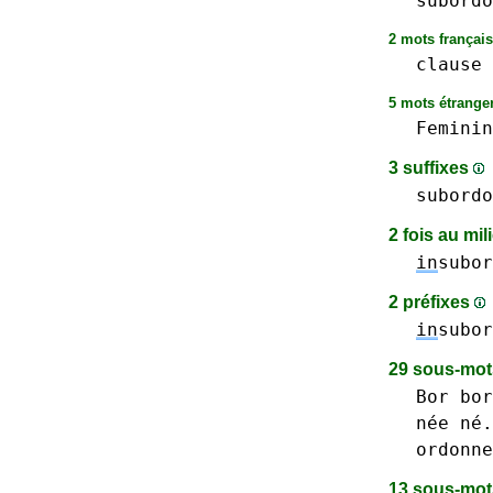
subordo
2 mots français
clause
5 mots étranger
Feminin
3 suffixes
subordo
2 fois au mi
in
subor
2 préfixes
in
subor
29 sous-mo
Bor
bor
née né.
ordonne
13 sous-mo