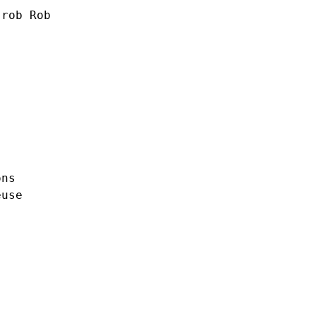
rob Rob
ons
euse