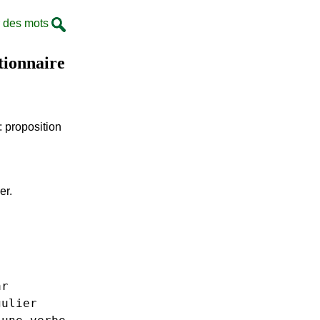
 des mots
tionnaire
: proposition
er.
ar
gulier