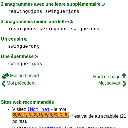
2 anagrammes avec une lettre supplémentaire
reswingu
i
ons
swinguer
i
ons
3 anagrammes moins une lettre
insurgeons
seringuons
swignerons
Un cousin
swingueron
t
Une épenthèse
swinguer
i
ons
Mot au hasard
Haut de page
Mot précédent
Mot suivant
Sites web recommandés
1Mot.net
Visitez
- le mot
est valide au scrabble (21
points).