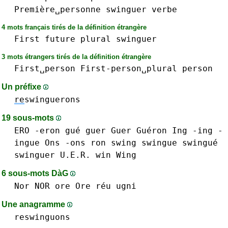
Première␣personne
swinguer
verbe
4 mots français tirés de la définition étrangère
First
future
plural
swinguer
3 mots étrangers tirés de la définition étrangère
First␣person
First-person␣plural
person
Un préfixe
re
swinguerons
19 sous-mots
ERO
-eron
gué
guer Guer
Guéron
Ing -ing
-
ingue
Ons -ons
ron
swing
swingue swingué
swinguer
U.E.R.
win
Wing
6 sous-mots DàG
Nor NOR
ore Ore
réu
ugni
Une anagramme
reswinguons