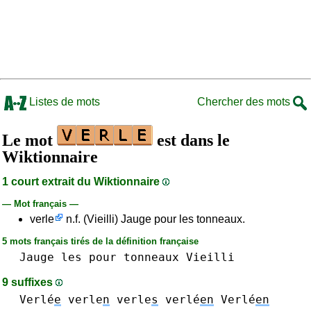
Listes de mots
Chercher des mots
Le mot
est dans le
Wiktionnaire
1 court extrait du Wiktionnaire
— Mot français —
verle
n.f. (Vieilli) Jauge pour les tonneaux.
5 mots français tirés de la définition française
Jauge
les
pour
tonneaux
Vieilli
9 suffixes
Verlé
e
verle
n
verle
s
verlé
en
Verlé
en