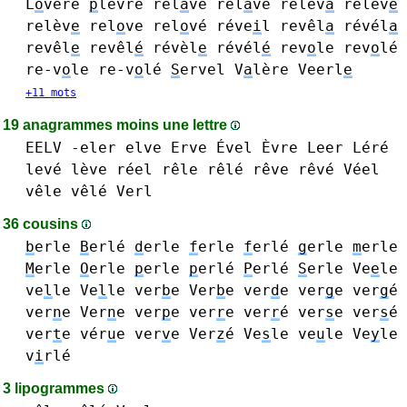
L
o
vere
p
lèvre
rel
a
ve rel
a
vé
relev
a
relev
é
relèv
e
rel
o
ve rel
o
vé
réve
i
l
revêl
a
révél
a
revêl
e
revêl
é
révèl
e
révél
é
rev
o
le rev
o
lé
re-v
o
le re-v
o
lé
S
ervel
V
a
lère
Veerl
e
+11 mots
19 anagrammes moins une lettre
EELV
-eler
elve
Erve
Ével
Èvre
Leer
Léré
levé lève
réel
rêle rêlé
rêve rêvé
Véel
vêle vêlé
Verl
36 cousins
b
erle
B
erlé
d
erle
f
erle
f
erlé
g
erle
m
erle
M
erle
O
erle
p
erle
p
erlé
P
erlé
S
erle
Ve
e
le
ve
l
le Ve
l
le
ver
b
e Ver
b
e
ver
d
e
ver
g
e ver
g
é
ver
n
e Ver
n
e
ver
p
e
ver
r
e ver
r
é
ver
s
e ver
s
é
ver
t
e
vér
u
e
ver
v
e
Ver
z
é
Ve
s
le
ve
u
le
Ve
y
le
v
i
rlé
3 lipogrammes