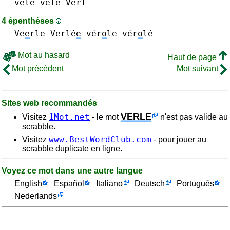
vêle vêlé
Verl
4 épenthèses
Ve
e
rle
Verlé
e
vér
o
le vér
o
lé
Mot au hasard
Haut de page
Mot précédent
Mot suivant
Sites web recommandés
VERLE
1Mot.net
Visitez
- le mot
n'est pas valide au
scrabble.
www.BestWordClub.com
Visitez
- pour jouer au
scrabble duplicate en ligne.
Voyez ce mot dans une autre langue
English
Español
Italiano
Deutsch
Português
Nederlands