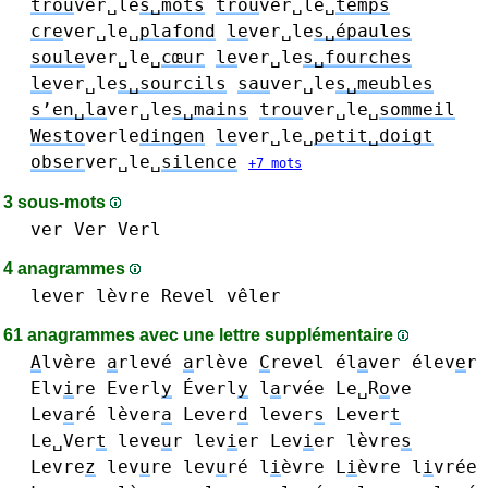
trou
ver␣le
s␣mots
trou
ver␣le␣
temps
cre
ver␣le␣
plafond
le
ver␣le
s␣épaules
soule
ver␣le␣
cœur
le
ver␣le
s␣fourches
le
ver␣le
s␣sourcils
sau
ver␣le
s␣meubles
s’en␣la
ver␣le
s␣mains
trou
ver␣le␣
sommeil
Westo
verle
dingen
le
ver␣le␣
petit␣doigt
obser
ver␣le␣
silence
+7 mots
3 sous-mots
ver Ver
Verl
4 anagrammes
lever
lèvre
Revel
vêler
61 anagrammes avec une lettre supplémentaire
A
lvère
a
rlevé
a
rlève
C
revel
él
a
ver
élev
e
r
Elv
i
re
Everl
y
Éverl
y
l
a
rvée
Le␣R
o
ve
Lev
a
ré
lèver
a
Lever
d
lever
s
Lever
t
Le␣Ver
t
leve
u
r
lev
i
er Lev
i
er
lèvre
s
Levre
z
lev
u
re lev
u
ré
l
i
èvre L
i
èvre
l
i
vrée