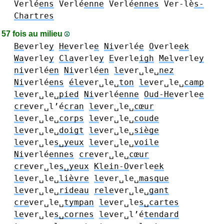
Verlé
ens
Verlé
enne
Verlé
ennes
Ver-lè
s-
Chartres
57 fois au milieu
Be
verle
y
He
verle
e
Ni
verlé
e
O
verle
ek
Wa
verle
y
Cla
verle
y
E
verle
igh
Mel
verle
y
ni
verlé
en
Ni
verlé
en
le
ver␣le␣
nez
Ni
verlé
ens
éle
ver␣le␣
ton
le
ver␣le␣
camp
le
ver␣le␣
pied
Ni
verlé
enne
Oud-He
verle
e
cre
ver␣l’é
cran
le
ver␣le␣
cœur
le
ver␣le␣
corps
le
ver␣le␣
coude
le
ver␣le␣
doigt
le
ver␣le␣
siège
le
ver␣le
s␣yeux
le
ver␣le␣
voile
Ni
verlé
ennes
cre
ver␣le␣
cœur
cre
ver␣le
s␣yeux
Klein-O
verle
ek
le
ver␣le␣
lièvre
le
ver␣le␣
masque
le
ver␣le␣
rideau
rele
ver␣le␣
gant
cre
ver␣le␣
tympan
le
ver␣le
s␣cartes
le
ver␣le
s␣cornes
le
ver␣l’é
tendard